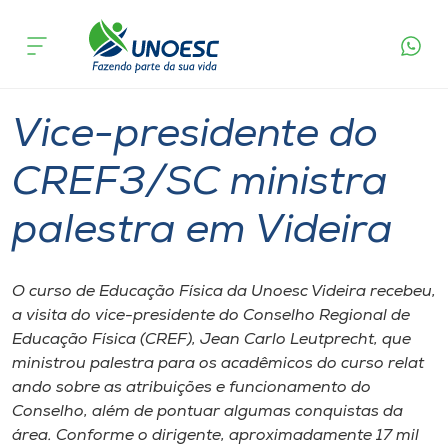
Página
O que
Vice-presidente do CREF3/SC ministra
inicial
acontece
palestra em Videira
Cursos
Graduação
Notícia de evento
Videira
Onde estamos
Vice-presidente do
Pesquisa
CREF3/SC ministra
palestra em Videira
Atendimento ao Estudante
Portal de Ensino
O curso de Educação Física da Unoesc Videira recebeu​,​​
a visita do vice-presidente do Conselho Regional de
Educação Física (CREF)​,​ Jean Carlo Leutprecht​, que
A
ministrou palestra para os acadêmicos do curso ​r​elat​
Unoesc
ando sobre as atribuições e funcionamento do
Conselho, ​além de ​pontua​r algumas conquistas da
Internacionalização
área. Conforme o dirigente, aproximadamente 17 mil