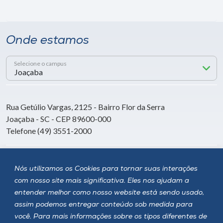
Onde estamos
Selecione o campus
Rua Getúlio Vargas, 2125 - Bairro Flor da Serra
Joaçaba - SC - CEP 89600-000
Telefone (49) 3551-2000
Siga a Unoesc
Nós utilizamos os Cookies para tornar suas interações
com nosso site mais significativa. Eles nos ajudam a
entender melhor como nosso website está sendo usado,
assim podemos entregar conteúdo sob medida para
você. Para mais informações sobre os tipos diferentes de