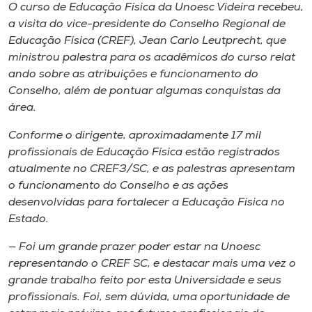
Museu
O curso de Educação Física da Unoesc Videira recebeu​,​​
a visita do vice-presidente do Conselho Regional de
Educação Física (CREF)​,​ Jean Carlo Leutprecht​, que
Unoesc
ministrou palestra para os acadêmicos do curso ​r​elat​
Store
ando sobre as atribuições e funcionamento do
Conselho, ​além de ​pontua​r algumas conquistas da
área.
Selecione
Conforme o dirigente, aproximadamente 17 mil
o idioma
profissionais de Educação Física estão registrados
atualmente no CREF3/SC, e as palestras apresentam
o funcionamento do Conselho e as ações
desenvolvidas para fortalecer a Educação Física no
A+
Estado.
A-
— Foi um grande ​p​razer poder estar na U​noesc
representando o CREF SC, e destacar mais uma vez o
grande trabalho feito por esta Universidade e seus ​
profissionais. Foi​,​ sem d​ú​vida, uma oportunidade de