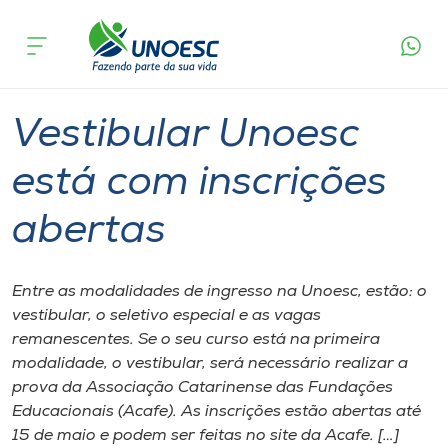
Página
O que
Vestibular Unoesc está com inscrições
inicial
acontece
abertas
Cursos
Graduação
Vestibular
Onde estamos
Vestibular Unoesc
Pesquisa
está com inscrições
abertas
Atendimento ao Estudante
Portal de Ensino
Entre as modalidades de ingresso na Unoesc, estão: o
vestibular, o seletivo especial e as vagas
remanescentes. Se o seu curso está na primeira
A
modalidade, o vestibular, será necessário realizar a
Unoesc
prova da Associação Catarinense das Fundações
Educacionais (Acafe). As inscrições estão abertas até
Internacionalização
15 de maio e podem ser feitas no site da Acafe. […]