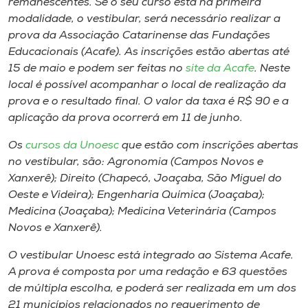
remanescentes. Se o seu curso está na primeira
Museu
modalidade, o vestibular, será necessário realizar a
prova da Associação Catarinense das Fundações
Unoesc
Educacionais (Acafe). As inscrições estão abertas até
Store
15 de maio e podem ser feitas no
site da Acafe
. Neste
local é possível acompanhar o local de realização da
prova e o resultado final. O valor da taxa é R$ 90 e a
aplicação da prova ocorrerá em 11 de junho.
Selecione
o idioma
Os
cursos da Unoesc
que estão com inscrições abertas
no vestibular, são: Agronomia (Campos Novos e
Xanxerê); Direito (Chapecó, Joaçaba, São Miguel do
Oeste e Videira); Engenharia Química (Joaçaba);
A+
Medicina (Joaçaba); Medicina Veterinária (Campos
A-
Novos e Xanxerê).
O vestibular Unoesc está integrado ao Sistema Acafe.
A prova é composta por uma redação e 63 questões
de múltipla escolha, e poderá ser realizada em um dos
21 municípios relacionados no requerimento de