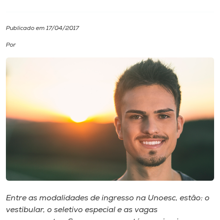
I.nova
Publicado em 17/04/2017
Por
Diplomados
Cultura
CPA
Biblioteca
Editora
Rádio
Entre as modalidades de ingresso na Unoesc, estão: o
vestibular, o seletivo especial e as vagas