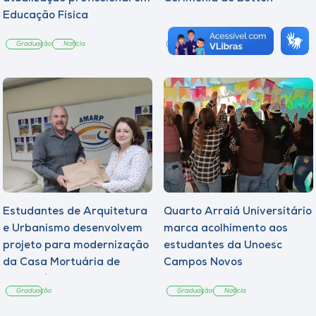
Educação Física
Graduação
Notícia
Graduação
Notícia
Estudantes de Arquitetura
Quarto Arraiá Universitário
e Urbanismo desenvolvem
marca acolhimento aos
projeto para modernização
estudantes da Unoesc
da Casa Mortuária de
Campos Novos
Tangará
Graduação
Graduação
Notícia