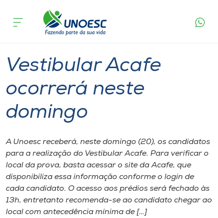
Página
O que
Vestibular Acafe ocorrerá neste
inicial
acontece
domingo
Cursos
Graduação
Vestibular
Onde estamos
Vestibular Acafe
Pesquisa
ocorrerá neste
domingo
Atendimento ao Estudante
Portal de Ensino
A Unoesc receberá, neste domingo (20), os candidatos
para a realização do Vestibular Acafe. Para verificar o
local da prova, basta acessar o site da Acafe, que
A
disponibiliza essa informação conforme o login de
Unoesc
cada candidato. O acesso aos prédios será fechado às
13h, entretanto recomenda-se ao candidato chegar ao
Internacionalização
local com antecedência mínima de […]