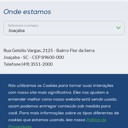
Onde estamos
Selecione o campus
Rua Getúlio Vargas, 2125 - Bairro Flor da Serra
Joaçaba - SC - CEP 89600-000
Telefone (49) 3551-2000
Siga a Unoesc
Nós utilizamos os Cookies para tornar suas interações
com nosso site mais significativa. Eles nos ajudam a
entender melhor como nosso website está sendo usado,
assim podemos entregar conteúdo sob medida para
você. Para mais informações sobre os tipos diferentes de
cookies que estamos usando, leia nossa
Política de
Privacidade
.