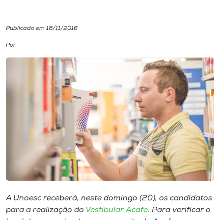
I.nova
Publicado em 18/11/2016
Por
Diplomados
Cultura
CPA
Biblioteca
Editora
Rádio
A Unoesc receberá, neste domingo (20), os candidatos
para a realização do
Vestibular Acafe
. Para verificar o