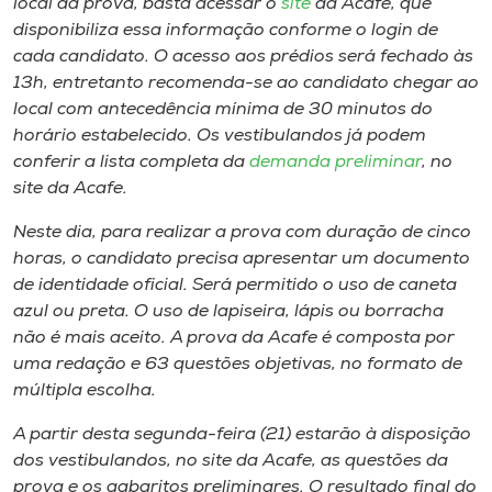
local da prova, basta acessar o
site
da Acafe, que
Museu
disponibiliza essa informação conforme o
login
de
cada candidato. O acesso aos prédios será fechado às
Unoesc
13h, entretanto recomenda-se ao candidato chegar ao
Store
local com antecedência mínima de 30 minutos do
horário estabelecido. Os vestibulandos já podem
conferir a lista completa da
demanda preliminar
, no
site da Acafe.
Selecione
o idioma
Neste dia, para realizar a prova com duração de cinco
horas, o candidato precisa apresentar um documento
de identidade oficial. Será permitido o uso de caneta
azul ou preta. O uso de lapiseira, lápis ou borracha
A+
não é mais aceito. A prova da Acafe é composta por
A-
uma redação e 63 questões objetivas, no formato de
múltipla escolha.
A partir desta segunda-feira (21) estarão à disposição
dos vestibulandos, no site da Acafe, as questões da
prova e os gabaritos preliminares. O resultado final do