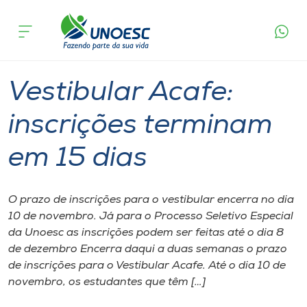
Página
O que
Vestibular Acafe: inscrições terminam
inicial
acontece
em 15 dias
Cursos
Graduação
Joaçaba
Onde estamos
Vestibular Acafe:
Pesquisa
inscrições terminam
em 15 dias
Atendimento ao Estudante
Portal de Ensino
O prazo de inscrições para o vestibular encerra no dia
10 de novembro. Já para o Processo Seletivo Especial
da Unoesc as inscrições podem ser feitas até o dia 8
A
de dezembro Encerra daqui a duas semanas o prazo
Unoesc
de inscrições para o Vestibular Acafe. Até o dia 10 de
novembro, os estudantes que têm […]
Internacionalização