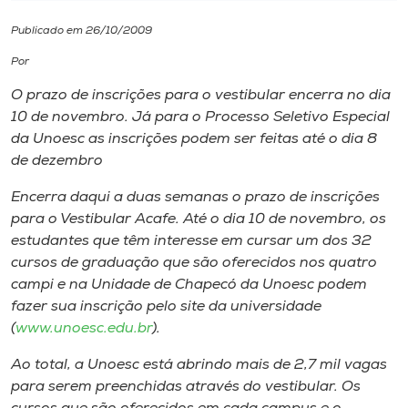
Publicado em 26/10/2009
I.nova
Por
Diplomados
O prazo de inscrições para o vestibular encerra no dia
10 de novembro. Já para o Processo Seletivo Especial
da Unoesc as inscrições podem ser feitas até o dia 8
Cultura
de dezembro
Encerra daqui a duas semanas o prazo de inscrições
CPA
para o Vestibular Acafe. Até o dia 10 de novembro, os
estudantes que têm interesse em cursar um dos 32
Biblioteca
cursos de graduação que são oferecidos nos quatro
campi
e na Unidade de Chapecó da Unoesc podem
fazer sua inscrição pelo site da universidade
Editora
(
www.unoesc.edu.br
).
Rádio
Ao total, a Unoesc está abrindo mais de 2,7 mil vagas
para serem preenchidas através do vestibular. Os