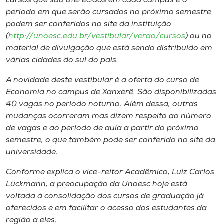
cursos que são oferecidos em cada
campus
e o
Museu
período em que serão cursados no próximo semestre
podem ser conferidos no site da instituição
Unoesc
(
http://unoesc.edu.br/vestibular/verao/cursos
) ou no
Store
material de divulgação que está sendo distribuído em
várias cidades do sul do país.
A novidade deste vestibular é a oferta do curso de
Economia no
campus
de Xanxerê. São disponibilizadas
Selecione
o idioma
40 vagas no período noturno. Além dessa, outras
mudanças ocorreram mas dizem respeito ao número
de vagas e ao período de aula a partir do próximo
semestre, o que também pode ser conferido no site da
A+
universidade.
A-
Conforme explica o vice-reitor Acadêmico, Luiz Carlos
Lückmann, a preocupação da Unoesc hoje está
voltada à consolidação dos cursos de graduação já
oferecidos e em facilitar o acesso dos estudantes da
região a eles.