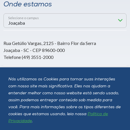
Onde estamos
Selecione o campus
Rua Getúlio Vargas, 2125 - Bairro Flor da Serra
Joaçaba - SC - CEP 89600-000
Telefone (49) 3551-2000
Siga a Unoesc
Nós utilizamos os Cookies para tornar suas interações
com nosso site mais significativa. Eles nos ajudam a
entender melhor como nosso website está sendo usado,
assim podemos entregar conteúdo sob medida para
você. Para mais informações sobre os tipos diferentes de
cookies que estamos usando, leia nossa
Política de
Privacidade
.