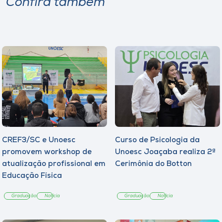
Confira também
Museu
Unoesc
Store
Selecione
o idioma
CREF3/SC e Unoesc
Curso de Psicologia da
A+
promovem workshop de
Unoesc Joaçaba realiza 2ª
A-
atualização profissional em
Cerimônia do Botton
Educação Física
Graduação
Notícia
Graduação
Notícia