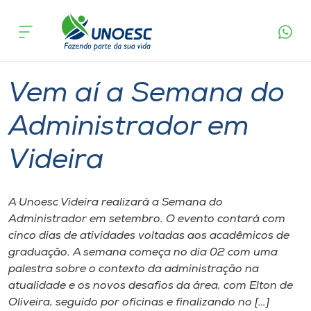
Página
O que
Vem aí a Semana do Administrador em
inicial
acontece
Videira
Cursos
Graduação
Videira
Onde estamos
Vem aí a Semana do
Pesquisa
Administrador em
Videira
Atendimento ao Estudante
Portal de Ensino
A Unoesc Videira realizará a Semana do
Administrador em setembro. O evento contará com
cinco dias de atividades voltadas aos acadêmicos de
A
graduação. A semana começa no dia 02 com uma
Unoesc
palestra sobre o contexto da administração na
atualidade e os novos desafios da área, com Elton de
Internacionalização
Oliveira, seguido por oficinas e finalizando no […]