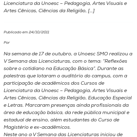
Licenciatura da Unoesc – Pedagogia, Artes Visuais e
Artes Cênicas, Ciências da Religião, […]
I.nova
Diplomados
Publicado em 24/10/2011
Por
Cultura
Na semana de 17 de outubro, a Unoesc SMO realizou a
V Semana das Licenciaturas, com o tema: “Reflexões
CPA
sobre o cotidiano na Educação Básica”. Durante as
palestras que lotaram o auditório do campus, com a
participação de acadêmicos dos Cursos de
Biblioteca
Licenciatura da Unoesc – Pedagogia, Artes Visuais e
Artes Cênicas, Ciências da Religião, Educação Especial
Editora
e Letras. Marcaram presenças ainda profissionais da
área de educação básica, da rede pública municipal e
estadual de ensino, além estudantes do Curso de
Rádio
Magistério e ex-acadêmicos.
Neste ano a V Semana das Licenciaturas iniciou de