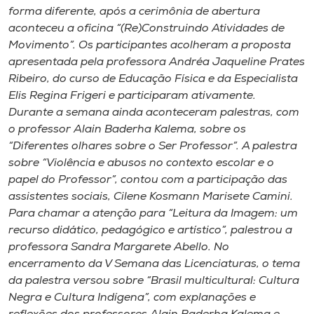
Museu
forma diferente, após a cerimônia de abertura
aconteceu a oficina “(Re)Construindo Atividades de
Movimento”. Os participantes acolheram a proposta
Unoesc
apresentada pela professora Andréa Jaqueline Prates
Store
Ribeiro, do curso de Educação Física e da Especialista
Elis Regina Frigeri e participaram ativamente.
Durante a semana ainda aconteceram palestras, com
o professor Alain Baderha Kalema, sobre os
Selecione
o idioma
“Diferentes olhares sobre o Ser Professor”. A palestra
sobre “Violência e abusos no contexto escolar e o
papel do Professor”, contou com a participação das
assistentes sociais, Cilene Kosmann Marisete Camini.
A+
Para chamar a atenção para “Leitura da Imagem: um
A-
recurso didático, pedagógico e artístico”, palestrou a
professora Sandra Margarete Abello. No
encerramento da V Semana das Licenciaturas, o tema
da palestra versou sobre “Brasil multicultural: Cultura
Negra e Cultura Indígena”, com explanações e