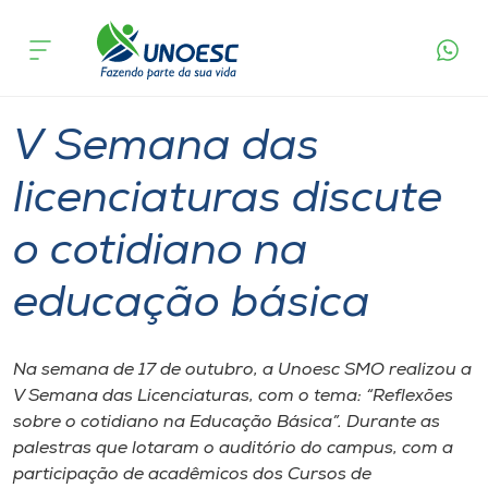
Página
O que
V Semana das licenciaturas discute o
inicial
acontece
cotidiano na educação básica
Cursos
Graduação
São Miguel do Oeste
Onde estamos
V Semana das
Pesquisa
licenciaturas discute
o cotidiano na
Atendimento ao Estudante
educação básica
Portal de Ensino
Na semana de 17 de outubro, a Unoesc SMO realizou a
A
V Semana das Licenciaturas, com o tema: “Reflexões
Unoesc
sobre o cotidiano na Educação Básica”. Durante as
palestras que lotaram o auditório do campus, com a
Internacionalização
participação de acadêmicos dos Cursos de