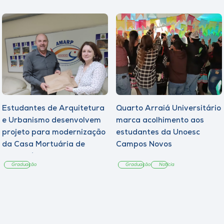
Estudantes de Arquitetura
Quarto Arraiá Universitário
e Urbanismo desenvolvem
marca acolhimento aos
projeto para modernização
estudantes da Unoesc
da Casa Mortuária de
Campos Novos
Tangará
Graduação
Graduação
Notícia