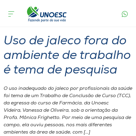
Página
O que
Uso de jaleco fora do ambiente de trabalho
inicial
acontece
é tema de pesquisa
Cursos
Graduação
Pesquisa
Videira
Onde estamos
Uso de jaleco fora do
Pesquisa
ambiente de trabalho
é tema de pesquisa
Atendimento ao Estudante
Portal de Ensino
O uso inadequado do jaleco por profissionais da saúde
foi tema de um Trabalho de Conclusão de Curso (TCC),
da egressa do curso de Farmácia, da Unoesc
A
Videira, Vanessa de Oliveira, sob a orientação da
Unoesc
Profa. Mônica Frighetto. Por meio de uma pesquisa de
campo, ela ouviu pessoas, nos mais diferentes
Internacionalização
ambientes da área de saúde, com […]