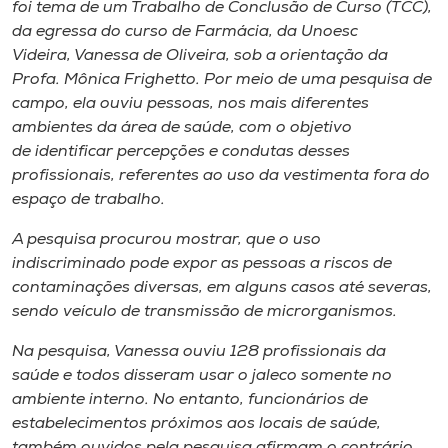
foi tema de um Trabalho de Conclusão de Curso (TCC),
Museu
da egressa do curso de Farmácia, da Unoesc
Videira, Vanessa de Oliveira, sob a orientação da
Unoesc
Profa. Mônica Frighetto. Por meio de uma pesquisa de
Store
campo, ela ouviu pessoas, nos mais diferentes
ambientes da área de saúde, com o objetivo
de identificar percepções e condutas desses
profissionais, referentes ao uso da vestimenta fora do
Selecione
espaço de trabalho.
o idioma
A pesquisa procurou mostrar, que o uso
indiscriminado pode expor as pessoas a riscos de
contaminações diversas, em alguns casos até severas,
A+
sendo veículo de transmissão de microrganismos.
A-
Na pesquisa, Vanessa ouviu 128 profissionais da
saúde e todos disseram usar o jaleco somente no
ambiente interno. No entanto, funcionários de
estabelecimentos próximos aos locais de saúde,
também ouvidos pela pesquisa afirmam o contrário.