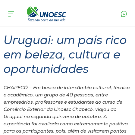
Página
O que
Uruguai: um país rico em beleza, cultura e
inicial
acontece
oportunidades
Cursos
Graduação
Chapecó
Onde estamos
Uruguai: um país rico
Pesquisa
em beleza, cultura e
oportunidades
Atendimento ao Estudante
Portal de Ensino
CHAPECÓ – Em busca de intercâmbio cultural, técnico
e acadêmico, um grupo de 40 pessoas, entre
empresários, professores e estudantes do curso de
A
Comércio Exterior da Unoesc Chapecó, viajou ao
Unoesc
Uruguai na segunda quinzena de outubro. A
experiência foi avaliada como extremamente positiva
Internacionalização
para os participantes, pois, além de visitarem pontos