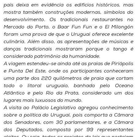
Museu
país deixa em evidência os edifícios históricos, mas
mostra também construções modernas, símbolos do
desenvolvimento. Os tradicionais restaurantes no
Unoesc
Mercado do Porto, o Baar Fun Fun e o El Milongón
Store
foram uma prova de que o Uruguai oferece excelente
culinária. Além disso, as apresentações de músicas e
danças tradicionais mostraram porque o tango é
considerado patrimônio da humanidade.
Selecione
o idioma
A viagem estendeu-se ainda até as praias de Piriápolis
e Punta Del Este, onde os participantes conheceram
uma parte dos 220 quilômetros de praia que cortam
todo o litoral uruguaio, banhado pelo Oceano
A+
Atlântico e pelo Rio da Prata, considerado um dos
A-
lugares mais luxuosos do mundo.
A visita ao Palácio Legislativo agregou conhecimento
sobre a política do Uruguai, pois comporta a Câmara
dos Senadores, com 30 parlamentares, e a Câmara
dos Deputados, composta por 99 representantes