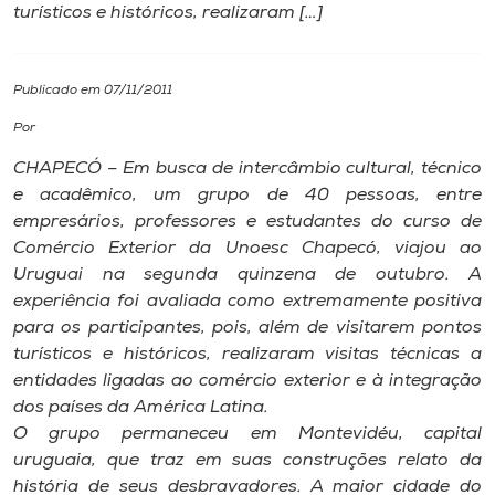
turísticos e históricos, realizaram […]
I.nova
Publicado em 07/11/2011
Diplomados
Por
CHAPECÓ – Em busca de intercâmbio cultural, técnico
Cultura
e acadêmico, um grupo de 40 pessoas, entre
empresários, professores e estudantes do curso de
CPA
Comércio Exterior da Unoesc Chapecó, viajou ao
Uruguai na segunda quinzena de outubro. A
experiência foi avaliada como extremamente positiva
Biblioteca
para os participantes, pois, além de visitarem pontos
turísticos e históricos, realizaram visitas técnicas a
Editora
entidades ligadas ao comércio exterior e à integração
dos países da América Latina.
O grupo permaneceu em Montevidéu, capital
Rádio
uruguaia, que traz em suas construções relato da
história de seus desbravadores. A maior cidade do