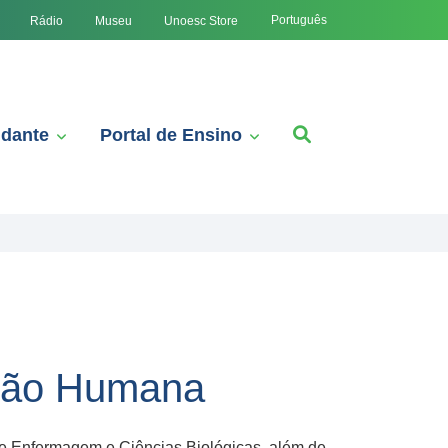
Português
Rádio
Museu
Unoesc Store
udante
Portal de Ensino
ação Humana
e Enfermagem e Ciências Biológicas, além de