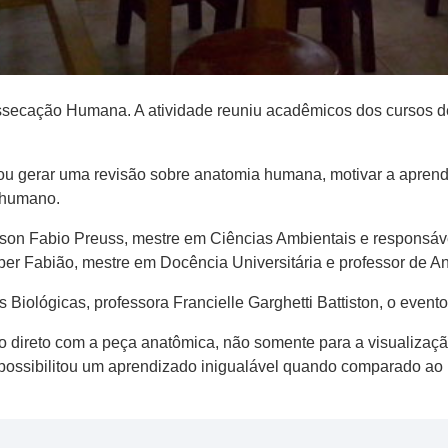
ssecação Humana. A atividade reuniu acadêmicos dos cursos d
ivou gerar uma revisão sobre anatomia humana, motivar a apre
 humano.
ckson Fabio Preuss, mestre em Ciências Ambientais e responsáve
er Fabião, mestre em Docência Universitária e professor de 
iológicas, professora Francielle Garghetti Battiston, o evento 
ato direto com a peça anatômica, não somente para a visualizaç
 possibilitou um aprendizado inigualável quando comparado ao u