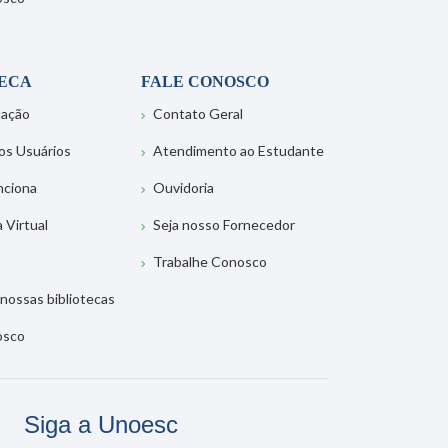
TECA
FALE CONOSCO
tação
Contato Geral
os Usuários
Atendimento ao Estudante
nciona
Ouvidoria
a Virtual
Seja nosso Fornecedor
Trabalhe Conosco
nossas bibliotecas
osco
Siga a Unoesc