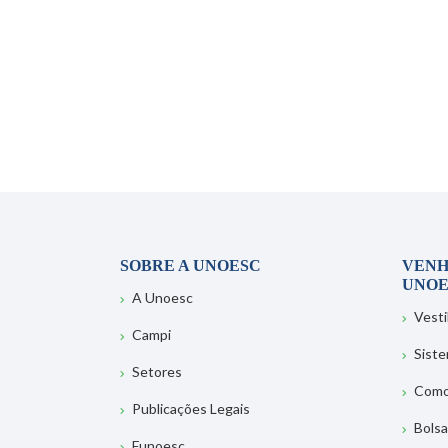
SOBRE A UNOESC
VENH
UNOE
A Unoesc
Vesti
Campi
Sist
Setores
Como
Publicações Legais
Bolsa
Funoesc