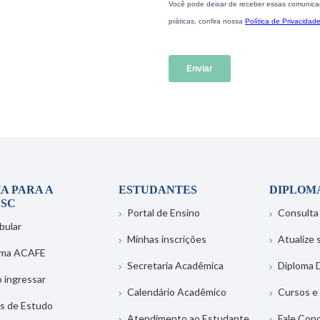
A PARA A
ESTUDANTES
DIPLOM
SC
Portal de Ensino
Consulta
bular
Minhas inscrições
Atualize
ema ACAFE
Secretaria Acadêmica
Diploma D
 ingressar
Calendário Acadêmico
Cursos e
s de Estudo
Atendimento ao Estudante
Fale Con