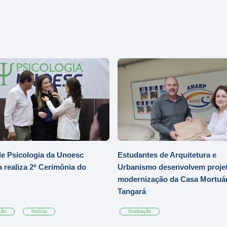
e Psicologia da Unoesc
Estudantes de Arquitetura e
 realiza 2ª Cerimônia do
Urbanismo desenvolvem projet
modernização da Casa Mortuár
Tangará
ção
Notícia
Graduação