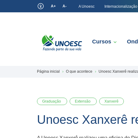
A+
A-
A Unoesc
Internacionalização
Cursos
Ond
Página inicial
O que acontece
Unoesc Xanxerê realiz
Graduação
Extensão
Xanxerê
Unoesc Xanxerê re
A Unoesc Xanxerê realizou uma oficina de Di