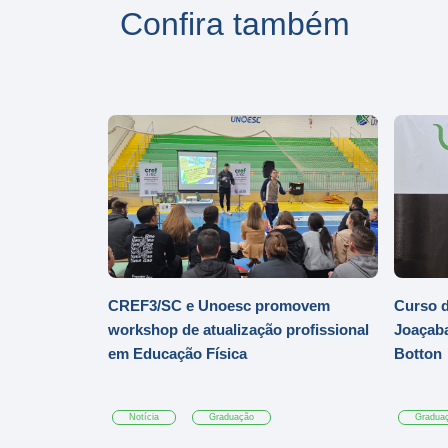
Confira também
CREF3/SC e Unoesc promovem
Curso d
workshop de atualização profissional
Joaçaba
em Educação Física
Botton
Notícia
Graduação
Gradua