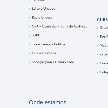
Editora Unoesc
Rádio Unoesc
CURS
CPA – Comissão Própria de Avaliação
Grad
LGPD
Pós-
Transparência Pública
Mest
O que acontece
Exte
Serviços para a Comunidade
Curs
Colé
Onde estamos