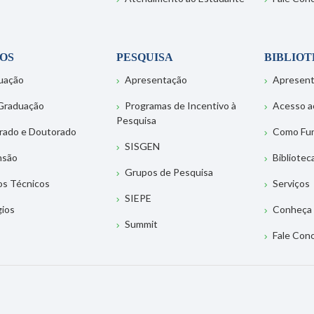
OS
PESQUISA
BIBLIO
uação
Apresentação
Apresen
Graduação
Programas de Incentivo à
Acesso a
Pesquisa
rado e Doutorado
Como Fu
SISGEN
nsão
Bibliotec
Grupos de Pesquisa
os Técnicos
Serviços
SIEPE
gios
Conheça 
Summit
Fale Con