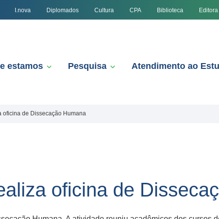
I.nova
Diplomados
Cultura
CPA
Biblioteca
Editora
e estamos
Pesquisa
Atendimento ao Est
a oficina de Dissecação Humana
aliza oficina de Dissec
ssecação Humana. A atividade reuniu acadêmicos dos cursos d