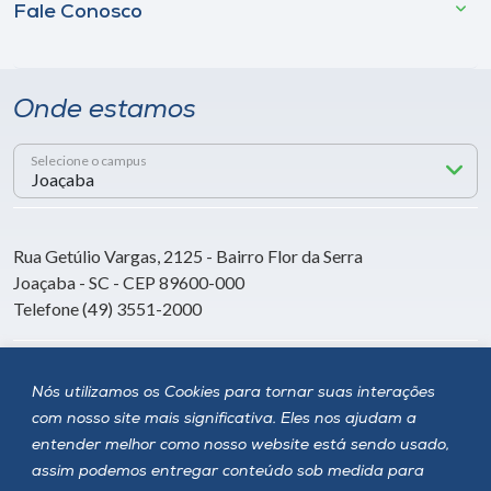
Fale Conosco
Onde estamos
Selecione o campus
Rua Getúlio Vargas, 2125 - Bairro Flor da Serra
Joaçaba - SC - CEP 89600-000
Telefone (49) 3551-2000
Siga a Unoesc
Nós utilizamos os Cookies para tornar suas interações
com nosso site mais significativa. Eles nos ajudam a
entender melhor como nosso website está sendo usado,
assim podemos entregar conteúdo sob medida para