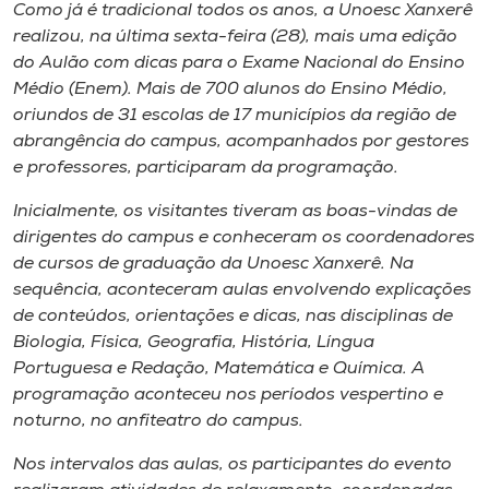
Museu
Como já é tradicional todos os anos, a Unoesc Xanxerê
realizou, na última sexta-feira (28), mais uma edição
do Aulão com dicas para o Exame Nacional do Ensino
Unoesc
Médio (Enem). Mais de 700 alunos do Ensino Médio,
Store
oriundos de 31 escolas de 17 municípios da região de
abrangência do
campus
, acompanhados por gestores
e professores, participaram da programação.
Selecione
Inicialmente, os visitantes tiveram as boas-vindas de
o idioma
dirigentes do
campus
e conheceram os coordenadores
de cursos de graduação da Unoesc Xanxerê. Na
sequência, aconteceram aulas envolvendo explicações
de conteúdos, orientações e dicas, nas disciplinas de
A+
Biologia, Física, Geografia, História, Língua
A-
Portuguesa e Redação, Matemática e Química. A
programação aconteceu nos períodos vespertino e
noturno, no anfiteatro do
campus
.
Nos intervalos das aulas, os participantes do evento