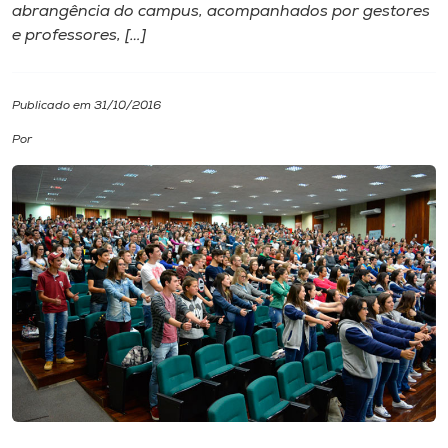
abrangência do campus, acompanhados por gestores
e professores, […]
I.nova
Diplomados
Publicado em 31/10/2016
Por
Cultura
CPA
Biblioteca
Editora
Rádio