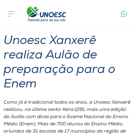
Página
O que
Unoesc Xanxerê realiza Aulão de
inicial
acontece
preparação para o Enem
Cursos
Graduação
Notícia de evento
Xanxerê
Onde estamos
Unoesc Xanxerê
Pesquisa
realiza Aulão de
preparação para o
Atendimento ao Estudante
Enem
Portal de Ensino
Como já é tradicional todos os anos, a Unoesc Xanxerê
A
realizou, na última sexta-feira (28), mais uma edição
Unoesc
do Aulão com dicas para o Exame Nacional do Ensino
Médio (Enem). Mais de 700 alunos do Ensino Médio,
Internacionalização
oriundos de 31 escolas de 17 municípios da região de