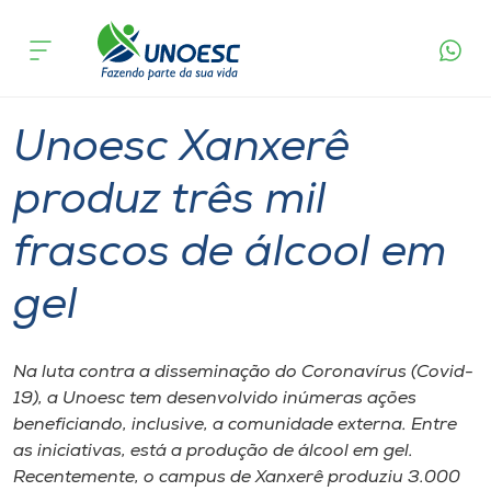
Página
O que
Unoesc Xanxerê produz três mil frascos de
inicial
acontece
álcool em gel
Cursos
Graduação
Geral
Xanxerê
Onde estamos
Unoesc Xanxerê
Pesquisa
produz três mil
frascos de álcool em
Atendimento ao Estudante
gel
Portal de Ensino
Na luta contra a disseminação do Coronavírus (Covid-
A
19), a Unoesc tem desenvolvido inúmeras ações
Unoesc
beneficiando, inclusive, a comunidade externa. Entre
as iniciativas, está a produção de álcool em gel.
Internacionalização
Recentemente, o campus de Xanxerê produziu 3.000