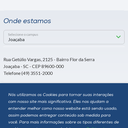
Onde estamos
Selecione o campus
Rua Getúlio Vargas, 2125 - Bairro Flor da Serra
Joaçaba - SC - CEP 89600-000
Telefone (49) 3551-2000
Siga a Unoesc
Nós utilizamos os Cookies para tornar suas interações
com nosso site mais significativa. Eles nos ajudam a
entender melhor como nosso website está sendo usado,
assim podemos entregar conteúdo sob medida para
você. Para mais informações sobre os tipos diferentes de