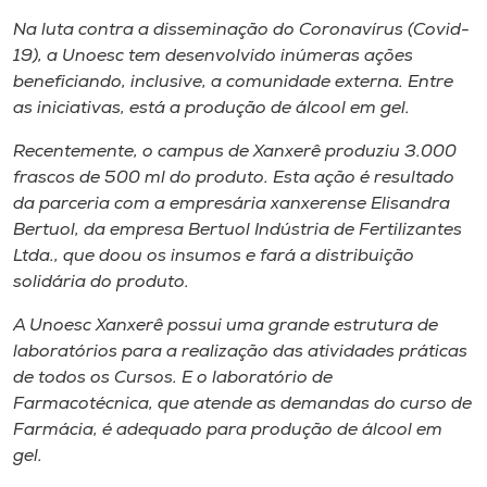
Museu
Na luta contra a disseminação do Coronavírus (Covid-
19), a Unoesc tem desenvolvido inúmeras ações
Unoesc
beneficiando, inclusive, a comunidade externa. Entre
Store
as iniciativas, está a produção de álcool em gel.
Recentemente, o campus de Xanxerê produziu 3.000
frascos de 500 ml do produto. Esta ação é resultado
da parceria com a empresária xanxerense Elisandra
Selecione
o idioma
Bertuol, da empresa Bertuol Indústria de Fertilizantes
Ltda., que doou os insumos e fará a distribuição
solidária do produto.
A+
A Unoesc Xanxerê possui uma grande estrutura de
A-
laboratórios para a realização das atividades práticas
de todos os Cursos. E o laboratório de
Farmacotécnica, que atende as demandas do curso de
Farmácia, é adequado para produção de álcool em
gel.