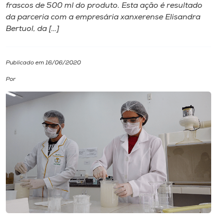
frascos de 500 ml do produto. Esta ação é resultado
da parceria com a empresária xanxerense Elisandra
I.nova
Bertuol, da […]
Diplomados
Publicado em 16/06/2020
Cultura
Por
CPA
Biblioteca
Editora
Rádio