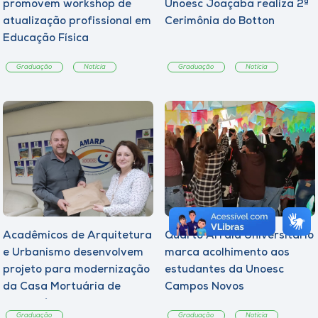
promovem workshop de
Unoesc Joaçaba realiza 2ª
atualização profissional em
Cerimônia do Botton
Educação Física
Graduação
Notícia
Graduação
Notícia
Acadêmicos de Arquitetura
Quarto Arraiá Universitário
e Urbanismo desenvolvem
marca acolhimento aos
projeto para modernização
estudantes da Unoesc
da Casa Mortuária de
Campos Novos
Tangará
Graduação
Graduação
Notícia