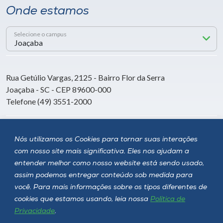
Onde estamos
Selecione o campus
Rua Getúlio Vargas, 2125 - Bairro Flor da Serra
Joaçaba - SC - CEP 89600-000
Telefone (49) 3551-2000
Siga a Unoesc
Nós utilizamos os Cookies para tornar suas interações
com nosso site mais significativa. Eles nos ajudam a
entender melhor como nosso website está sendo usado,
assim podemos entregar conteúdo sob medida para
você. Para mais informações sobre os tipos diferentes de
cookies que estamos usando, leia nossa
Política de
Privacidade
.