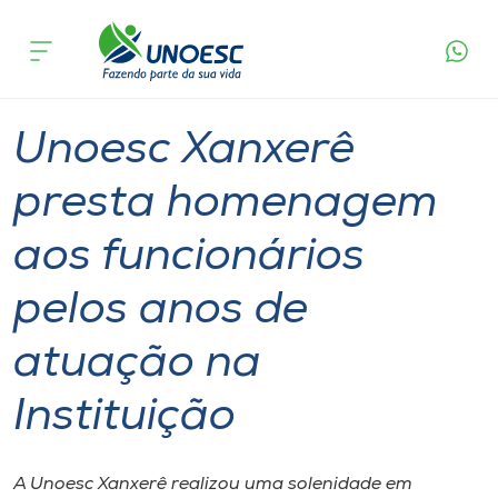
Página
O que
Unoesc Xanxerê presta homenagem aos
inicial
acontece
funcionários pelos anos de atuação na
Cursos
Instituição
Graduação
Notícia de evento
Xanxerê
Onde estamos
Unoesc Xanxerê
Pesquisa
presta homenagem
aos funcionários
Atendimento ao Estudante
pelos anos de
Portal de Ensino
atuação na
A
Instituição
Unoesc
Internacionalização
A Unoesc Xanxerê realizou uma solenidade em