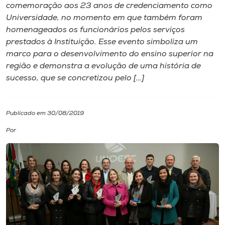
comemoração aos 23 anos de credenciamento como
Universidade, no momento em que também foram
I.nova
homenageados os funcionários pelos serviços
prestados à Instituição. Esse evento simboliza um
Diplomados
marco para o desenvolvimento do ensino superior na
região e demonstra a evolução de uma história de
sucesso, que se concretizou pelo […]
Cultura
CPA
Publicado em 30/08/2019
Por
Biblioteca
Editora
Rádio