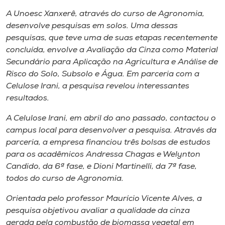
Museu
A Unoesc Xanxerê, através do curso de Agronomia,
desenvolve pesquisas em solos. Uma dessas
Unoesc
pesquisas, que teve uma de suas etapas recentemente
Store
concluída, envolve a
Avaliação da Cinza como Material
Secundário para Aplicação na Agricultura e Análise de
Risco do Solo, Subsolo e Água
. Em parceria com a
Celulose Irani, a pesquisa revelou interessantes
Selecione
resultados.
o idioma
A Celulose Irani, em abril do ano passado, contactou o
campus
local para desenvolver a pesquisa. Através da
parceria, a empresa financiou três bolsas de estudos
A+
para os acadêmicos Andressa Chagas e Welynton
A-
Candido, da 6ª fase, e Dioni Martinelli, da 7ª fase,
todos do curso de Agronomia.
Orientada pelo professor Maurício Vicente Alves, a
pesquisa objetivou avaliar a qualidade da cinza
gerada pela combustão de biomassa vegetal em