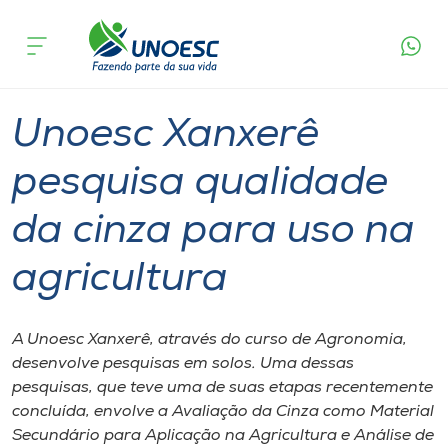
Página
O que
Unoesc Xanxerê pesquisa qualidade da cinza
inicial
acontece
para uso na agricultura
Cursos
Pesquisa
Graduação
Xanxerê
Onde estamos
Unoesc Xanxerê
Pesquisa
pesquisa qualidade
da cinza para uso na
Atendimento ao Estudante
agricultura
Portal de Ensino
A Unoesc Xanxerê, através do curso de Agronomia,
A
desenvolve pesquisas em solos. Uma dessas
Unoesc
pesquisas, que teve uma de suas etapas recentemente
concluída, envolve a Avaliação da Cinza como Material
Internacionalização
Secundário para Aplicação na Agricultura e Análise de