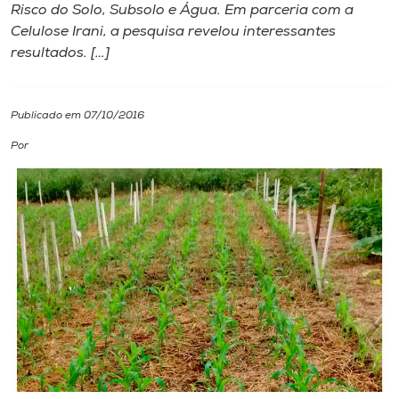
Risco do Solo, Subsolo e Água. Em parceria com a
Celulose Irani, a pesquisa revelou interessantes
I.nova
resultados. […]
Diplomados
Publicado em 07/10/2016
Cultura
Por
CPA
Biblioteca
Editora
Rádio