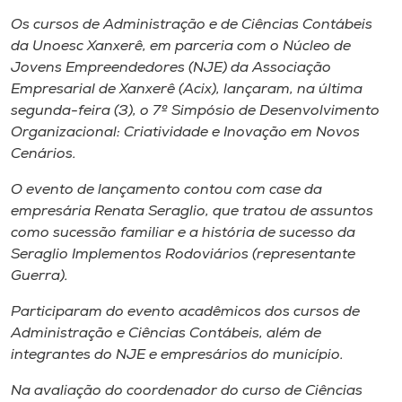
Museu
Os cursos de Administração e de Ciências Contábeis
da Unoesc Xanxerê, em parceria com o Núcleo de
Unoesc
Jovens Empreendedores (NJE) da Associação
Store
Empresarial de Xanxerê (Acix), lançaram, na última
segunda-feira (3), o 7º Simpósio de Desenvolvimento
Organizacional: Criatividade e Inovação em Novos
Cenários.
Selecione
o idioma
O evento de lançamento contou com
case
da
empresária Renata Seraglio, que tratou de assuntos
como sucessão familiar e a história de sucesso da
Seraglio Implementos Rodoviários (representante
A+
Guerra).
A-
Participaram do evento acadêmicos dos cursos de
Administração e Ciências Contábeis, além de
integrantes do NJE e empresários do município.
Na avaliação do coordenador do curso de Ciências