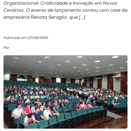
Organizacional: Criatividade e Inovação em Novos
Cenários. O evento de lançamento contou com case da
I.nova
empresária Renata Seraglio, que […]
Diplomados
Publicado em 07/08/2015
Cultura
Por
CPA
Biblioteca
Editora
Rádio