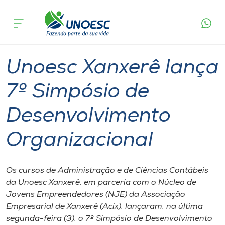
Página
O que
Unoesc Xanxerê lança 7º Simpósio de
inicial
acontece
Desenvolvimento Organizacional
Cursos
Graduação
Geral
Xanxerê
Onde estamos
Unoesc Xanxerê lança
Pesquisa
7º Simpósio de
Desenvolvimento
Atendimento ao Estudante
Organizacional
Portal de Ensino
Os cursos de Administração e de Ciências Contábeis
A
da Unoesc Xanxerê, em parceria com o Núcleo de
Unoesc
Jovens Empreendedores (NJE) da Associação
Empresarial de Xanxerê (Acix), lançaram, na última
Internacionalização
segunda-feira (3), o 7º Simpósio de Desenvolvimento