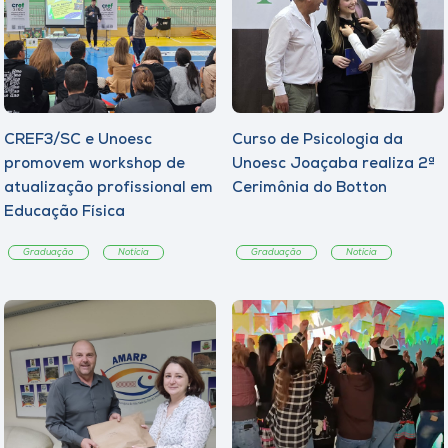
CREF3/SC e Unoesc
Curso de Psicologia da
promovem workshop de
Unoesc Joaçaba realiza 2ª
atualização profissional em
Cerimônia do Botton
Educação Física
Graduação
Notícia
Graduação
Notícia