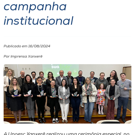
campanha
I.nova
institucional
Diplomados
Publicado em 16/08/2024
Cultura
Por Imprensa Xanxerê
CPA
Biblioteca
Editora
Rádio
A Unoesc Xanxerê realizou uma cerimônia especial, no