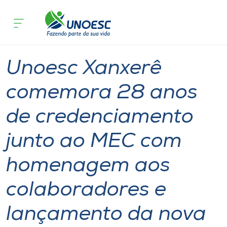
Página
O que
Unoesc Xanxerê comemora 28 anos de c
inicial
acontece
campanha institucional
Cursos
Notícia
Notícia de evento
Geral
Xanxerê
Onde estamos
Unoesc Xanxerê
Pesquisa
comemora 28 anos
de credenciamento
Atendimento ao Estudante
junto ao MEC com
Portal de Ensino
homenagem aos
A
colaboradores e
Unoesc
lançamento da nova
Internacionalização