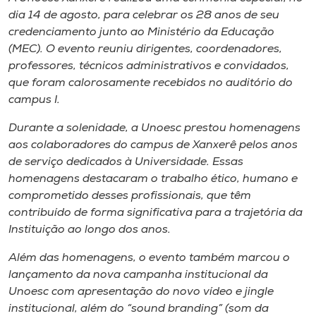
Museu
dia 14 de agosto, para celebrar os 28 anos de seu
credenciamento junto ao Ministério da Educação
Unoesc
(MEC). O evento reuniu dirigentes, coordenadores,
professores, técnicos administrativos e convidados,
Store
que foram calorosamente recebidos no auditório do
campus I.
Durante a solenidade, a Unoesc prestou homenagens
Selecione
aos colaboradores do campus de Xanxerê pelos anos
o idioma
de serviço dedicados à Universidade. Essas
homenagens destacaram o trabalho ético, humano e
comprometido desses profissionais, que têm
A+
contribuído de forma significativa para a trajetória da
A-
Instituição ao longo dos anos.
Além das homenagens, o evento também marcou o
lançamento da nova campanha institucional da
Unoesc com apresentação do novo vídeo e jingle
institucional, além do “sound branding” (som da