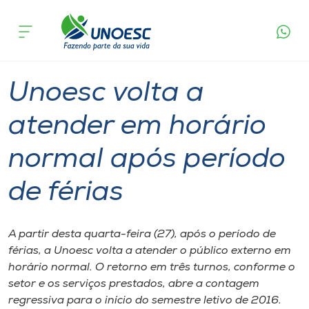
Página
O que
Unoesc volta a atender em horário normal
inicial
acontece
após período de férias
Cursos
Geral
Graduação
Onde estamos
Unoesc volta a
Pesquisa
atender em horário
normal após período
Atendimento ao Estudante
de férias
Portal de Ensino
A partir desta quarta-feira (27), após o período de
A
férias, a Unoesc volta a atender o público externo em
Unoesc
horário normal. O retorno em três turnos, conforme o
setor e os serviços prestados, abre a contagem
Internacionalização
regressiva para o início do semestre letivo de 2016.