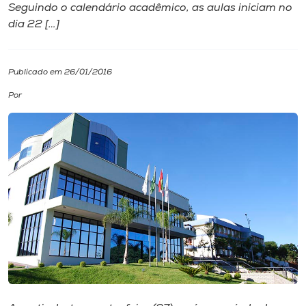
Seguindo o calendário acadêmico, as aulas iniciam no
dia 22 […]
I.nova
Diplomados
Publicado em 26/01/2016
Por
Cultura
CPA
Biblioteca
Editora
Rádio