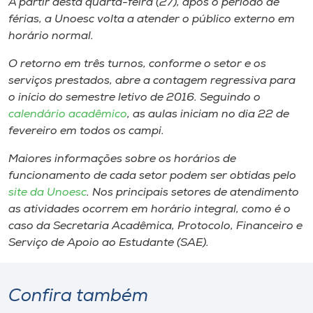
A partir desta quarta-feira (27), após o período de
Museu
férias, a Unoesc volta a atender o público externo em
horário normal.
Unoesc
O retorno em três turnos, conforme o setor e os
Store
serviços prestados, abre a contagem regressiva para
o início do semestre letivo de 2016. Seguindo o
calendário acadêmico
, as aulas iniciam no dia 22 de
fevereiro em todos os
campi
.
Selecione
o idioma
Maiores informações sobre os horários de
funcionamento de cada setor podem ser obtidas pelo
site da Unoesc
. Nos principais setores de atendimento
A+
as atividades ocorrem em horário integral, como é o
A-
caso da Secretaria Acadêmica, Protocolo, Financeiro e
Serviço de Apoio ao Estudante (SAE).
Confira também