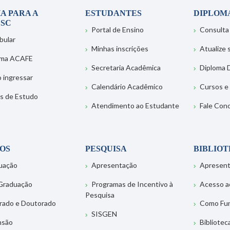
A PARA A
ESTUDANTES
DIPLOM
SC
Portal de Ensino
Consulta
bular
Minhas inscrições
Atualize
ema ACAFE
Secretaria Acadêmica
Diploma D
 ingressar
Calendário Acadêmico
Cursos e
s de Estudo
Atendimento ao Estudante
Fale Con
OS
PESQUISA
BIBLIO
uação
Apresentação
Apresen
Graduação
Programas de Incentivo à
Acesso a
Pesquisa
rado e Doutorado
Como Fu
SISGEN
nsão
Bibliotec