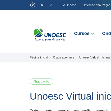
A+
A-
A Unoesc
Internacionalização
Cursos
Ond
Página inicial
O que acontece
Unoesc Virtual iniciar
Graduação
Unoesc Virtual ini
Outros quatro cursos de graduação e especial