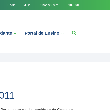
Português
Rádio
Museu
Unoesc Store
udante
Portal de Ensino
2011
irtual, setor da Universidade do Oeste de