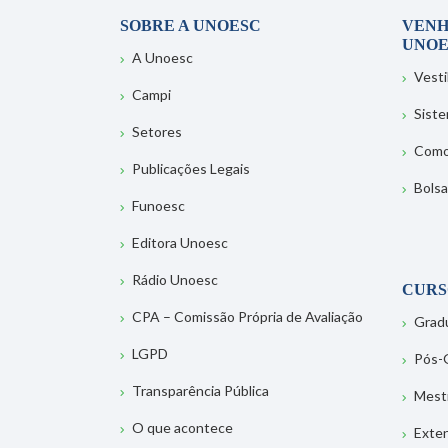
SOBRE A UNOESC
VENH
UNOE
A Unoesc
Vesti
Campi
Sist
Setores
Como
Publicações Legais
Bolsa
Funoesc
Editora Unoesc
Rádio Unoesc
CURS
CPA – Comissão Própria de Avaliação
Grad
LGPD
Pós-
Transparência Pública
Mest
O que acontece
Exte