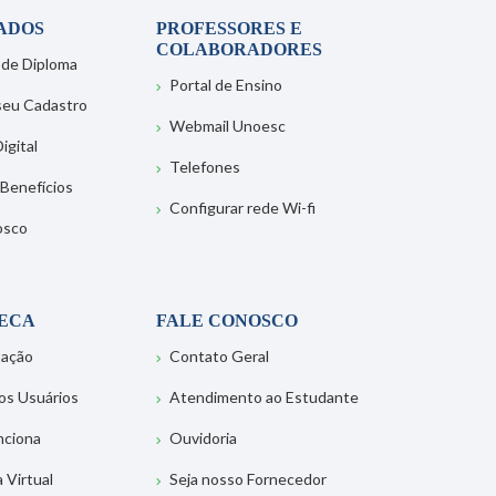
ADOS
PROFESSORES E
COLABORADORES
 de Diploma
Portal de Ensino
 seu Cadastro
Webmail Unoesc
igital
Telefones
 Benefícios
Configurar rede Wi-fi
osco
TECA
FALE CONOSCO
tação
Contato Geral
os Usuários
Atendimento ao Estudante
nciona
Ouvidoria
a Virtual
Seja nosso Fornecedor