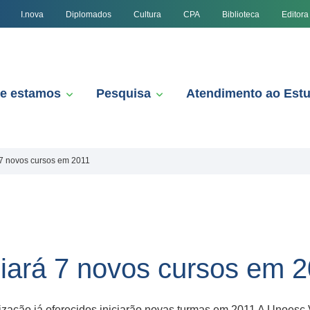
I.nova
Diplomados
Cultura
CPA
Biblioteca
Editora
e estamos
Pesquisa
Atendimento ao Est
á 7 novos cursos em 2011
ciará 7 novos cursos em 
ização já oferecidos iniciarão novas turmas em 2011 A Unoesc V