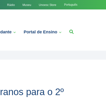
Português
Rádio
Museu
Unoesc Store
udante
Portal de Ensino
ranos para o 2º