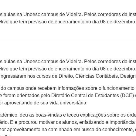
o às aulas na Unoesc campus de Videira. Pelos corredores da in
etivo que tem previsão de encerramento no dia 08 de dezembro.
o às aulas na Unoesc campus de Videira. Pelos corredores da in
etivo que tem previsão de encerramento no dia 08 de dezembro.
gressaram nos cursos de Direito, Ciências Contábeis, Design 
 do campus onde recebem informações sobre o funcionamento e 
 foram orientados pelo Diretório Central de Estudantes (DCE)
 aproveitando de sua vida universitária.
cadêmico, deu as boas-vindas e teceu explicações sobre os or
tário. Ele procurou motivar os alunos, enfatizando a importânc
r aproveitamento na caminhada em busca do conhecimento, e c