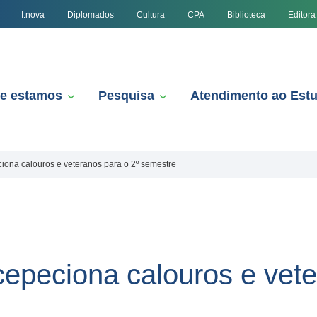
I.nova
Diplomados
Cultura
CPA
Biblioteca
Editora
e estamos
Pesquisa
Atendimento ao Est
iona calouros e veteranos para o 2º semestre
cepeciona calouros e vete