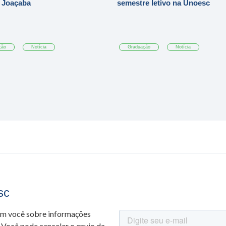
 Joaçaba
semestre letivo na Unoesc
ção
Notícia
Graduação
Notícia
sc
om você sobre informações
 Você pode cancelar o envio da