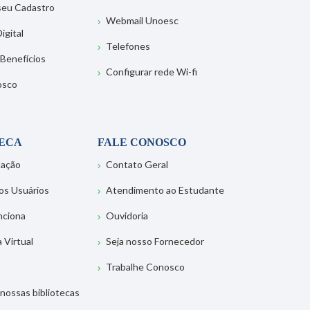
 seu Cadastro
Webmail Unoesc
igital
Telefones
 Benefícios
Configurar rede Wi-fi
osco
TECA
FALE CONOSCO
tação
Contato Geral
os Usuários
Atendimento ao Estudante
nciona
Ouvidoria
a Virtual
Seja nosso Fornecedor
Trabalhe Conosco
nossas bibliotecas