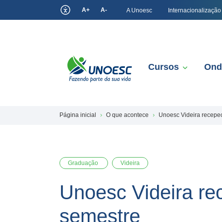
A+
A-
A Unoesc
Internacionalização
Cursos
Ond
Página inicial
O que acontece
Unoesc Videira recepec
Graduação
Videira
Unoesc Videira re
semestre