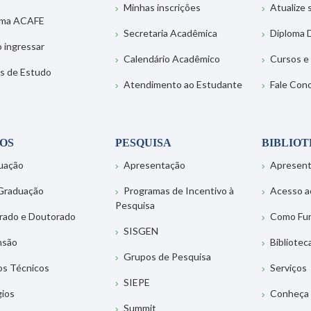
Minhas inscrições
Atualize
ema ACAFE
Secretaria Acadêmica
Diploma D
 ingressar
Calendário Acadêmico
Cursos e
s de Estudo
Atendimento ao Estudante
Fale Con
OS
PESQUISA
BIBLIO
uação
Apresentação
Apresen
Graduação
Programas de Incentivo à
Acesso a
Pesquisa
rado e Doutorado
Como Fu
SISGEN
nsão
Bibliotec
Grupos de Pesquisa
os Técnicos
Serviços
SIEPE
gios
Conheça 
Summit