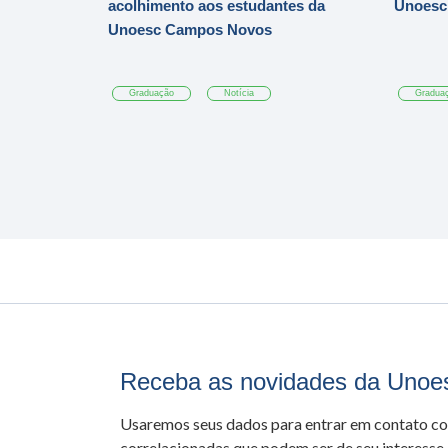
acolhimento aos estudantes da
Unoesc
Unoesc Campos Novos
Graduação
Notícia
Gradua
Receba as novidades da Unoe
Usaremos seus dados para entrar em contato c
correlacionadas que podem ser de seu interesse.