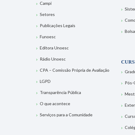
Campi
Sist
Setores
Como
Publicações Legais
Bolsa
Funoesc
Editora Unoesc
Rádio Unoesc
CURS
CPA – Comissão Própria de Avaliação
Grad
LGPD
Pós-
Transparência Pública
Mest
O que acontece
Exte
Serviços para a Comunidade
Curs
Colé