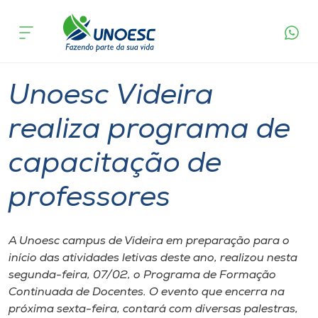
Página
O que
Unoesc Videira realiza programa de
inicial
acontece
capacitação de professores
Cursos
Graduação
Videira
Onde estamos
Unoesc Videira
Pesquisa
realiza programa de
capacitação de
Atendimento ao Estudante
professores
Portal de Ensino
A Unoesc campus de Videira em preparação para o
A
início das atividades letivas deste ano, realizou nesta
Unoesc
segunda-feira, 07/02, o Programa de Formação
Continuada de Docentes. O evento que encerra na
Internacionalização
próxima sexta-feira, contará com diversas palestras,