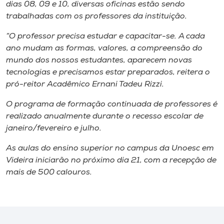
Museu
dias 08, 09 e 10, diversas oficinas estão sendo
trabalhadas com os professores da instituição.
Unoesc
“O professor precisa estudar e capacitar-se. A cada
Store
ano mudam as formas, valores, a compreensão do
mundo dos nossos estudantes, aparecem novas
tecnologias e precisamos estar preparados, reitera o
pró-reitor Acadêmico Ernani Tadeu Rizzi.
Selecione
o idioma
O programa de formação continuada de professores é
realizado anualmente durante o recesso escolar de
janeiro/fevereiro e julho.
A+
As aulas do ensino superior no campus da Unoesc em
A-
Videira iniciarão no próximo dia 21, com a recepção de
mais de 500 calouros.