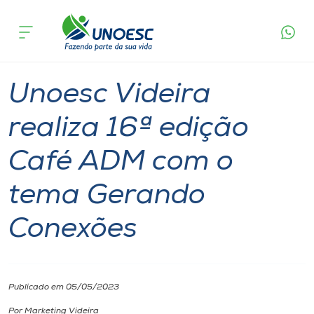
Página
O que
Unoesc Videira realiza 16ª edição Café ADM
inicial
acontece
com o tema Gerando Conexões
Cursos
Notícia
Geral
Videira
Onde estamos
Unoesc Videira
Pesquisa
realiza 16ª edição
Café ADM com o
Atendimento ao Estudante
tema Gerando
Portal de Ensino
Conexões
A
Unoesc
Publicado em 05/05/2023
Internacionalização
Por Marketing Videira