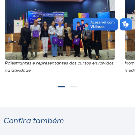
Palestrantes e representantes dos cursos envolvidos
Mome
na atividade
medi
Confira também