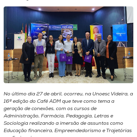
I.nova
Diplomados
Cultura
CPA
Biblioteca
No último dia 27 de abril, ocorreu, na Unoesc Videira, a
16ª edição do Café ADM que teve como tema a
Editora
geração de conexões, com os cursos de
Administração, Farmácia, Pedagogia, Letras e
Rádio
Sociologia realizando a imersão de assuntos como
Educação financeira, Empreendedorismo e Trajetórias