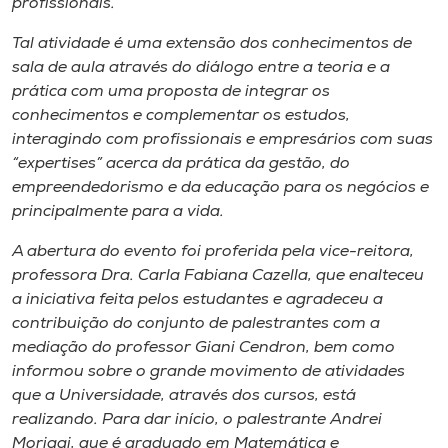
profissionais.
Museu
Tal atividade é uma extensão dos conhecimentos de
sala de aula através do diálogo entre a teoria e a
Unoesc
prática com uma proposta de integrar os
Store
conhecimentos e complementar os estudos,
interagindo com profissionais e empresários com suas
“expertises” acerca da prática da gestão, do
empreendedorismo e da educação para os negócios e
Selecione
o idioma
principalmente para a vida.
A abertura do evento foi proferida pela vice-reitora,
professora Dra. Carla Fabiana Cazella, que enalteceu
A+
a iniciativa feita pelos estudantes e agradeceu a
A-
contribuição do conjunto de palestrantes com a
mediação do professor Giani Cendron, bem como
informou sobre o grande movimento de atividades
que a Universidade, através dos cursos, está
realizando. Para dar início, o palestrante Andrei
Moriggi, que é graduado em Matemática e