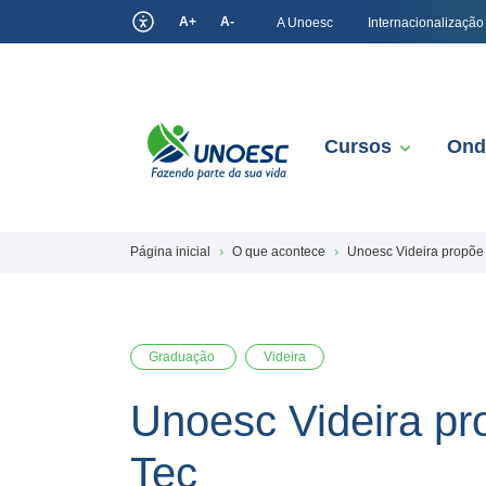
A+
A-
A Unoesc
Internacionalização
Cursos
Ond
Página inicial
O que acontece
Unoesc Videira propõe 
Graduação
Videira
Unoesc Videira pr
Tec