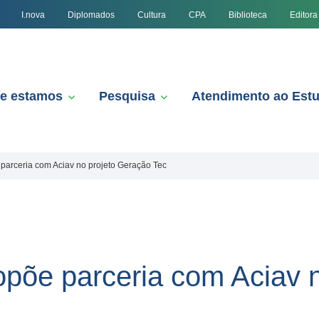
I.nova
Diplomados
Cultura
CPA
Biblioteca
Editora
e estamos
Pesquisa
Atendimento ao Est
parceria com Aciav no projeto Geração Tec
opõe parceria com Aciav 