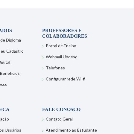
ADOS
PROFESSORES E
COLABORADORES
 de Diploma
Portal de Ensino
 seu Cadastro
Webmail Unoesc
igital
Telefones
 Benefícios
Configurar rede Wi-fi
osco
TECA
FALE CONOSCO
tação
Contato Geral
os Usuários
Atendimento ao Estudante