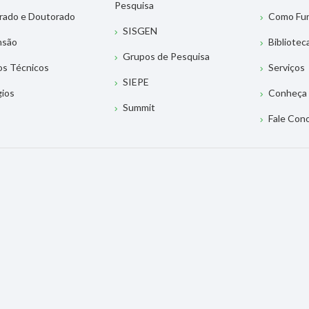
Pesquisa
rado e Doutorado
Como Fu
SISGEN
nsão
Bibliotec
Grupos de Pesquisa
os Técnicos
Serviços
SIEPE
gios
Conheça 
Summit
Fale Con