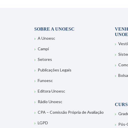
SOBRE A UNOESC
VENH
UNOE
A Unoesc
Vesti
Campi
Sist
Setores
Como
Publicações Legais
Bolsa
Funoesc
Editora Unoesc
Rádio Unoesc
CURS
CPA – Comissão Própria de Avaliação
Grad
LGPD
Pós-