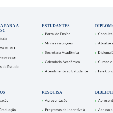
A PARA A
ESTUDANTES
DIPLOM
SC
Portal de Ensino
Consulta
bular
Minhas inscrições
Atualize
ema ACAFE
Secretaria Acadêmica
Diploma D
 ingressar
Calendário Acadêmico
Cursos e
s de Estudo
Atendimento ao Estudante
Fale Con
OS
PESQUISA
BIBLIO
uação
Apresentação
Apresen
Graduação
Programas de Incentivo à
Acesso a