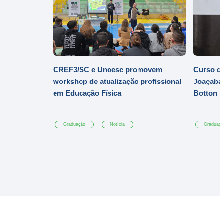
CREF3/SC e Unoesc promovem
Curso d
workshop de atualização profissional
Joaçaba
em Educação Física
Botton
Graduação
Notícia
Gradua