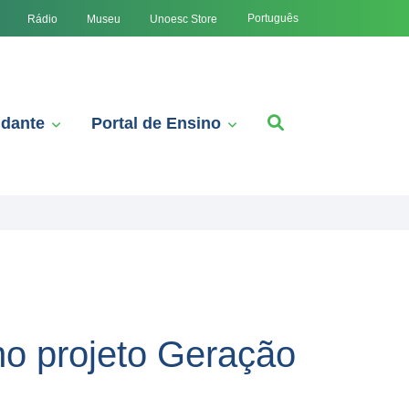
Português
Rádio
Museu
Unoesc Store
udante
Portal de Ensino
no projeto Geração