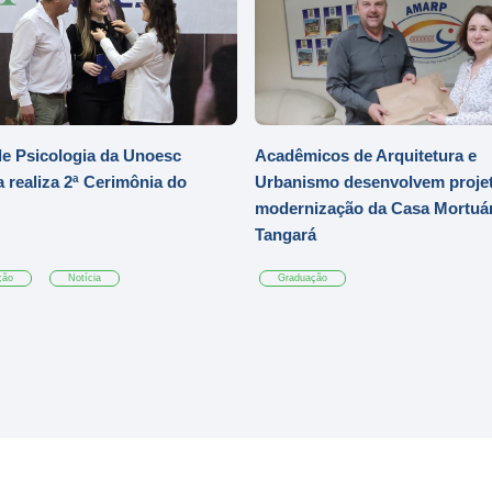
e Psicologia da Unoesc
Acadêmicos de Arquitetura e
 realiza 2ª Cerimônia do
Urbanismo desenvolvem projet
modernização da Casa Mortuár
Tangará
ção
Notícia
Graduação