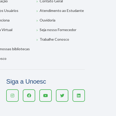
tação
Contato Geral
os Usuários
Atendimento ao Estudante
nciona
Ouvidoria
a Virtual
Seja nosso Fornecedor
Trabalhe Conosco
nossas bibliotecas
osco
Siga a Unoesc