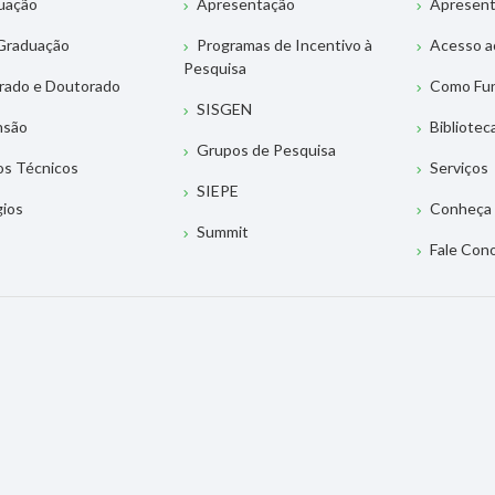
uação
Apresentação
Apresen
Graduação
Programas de Incentivo à
Acesso a
Pesquisa
rado e Doutorado
Como Fu
SISGEN
nsão
Bibliotec
Grupos de Pesquisa
os Técnicos
Serviços
SIEPE
gios
Conheça 
Summit
Fale Con