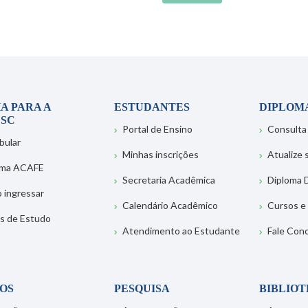
A PARA A
ESTUDANTES
DIPLOM
SC
Portal de Ensino
Consulta
bular
Minhas inscrições
Atualize
ema ACAFE
Secretaria Acadêmica
Diploma D
 ingressar
Calendário Acadêmico
Cursos e
s de Estudo
Atendimento ao Estudante
Fale Con
OS
PESQUISA
BIBLIO