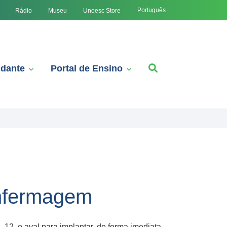
Português
Rádio
Museu
Unoesc Store
udante
Portal de Ensino
Enfermagem
12, o aval para implantar, de forma imediata,