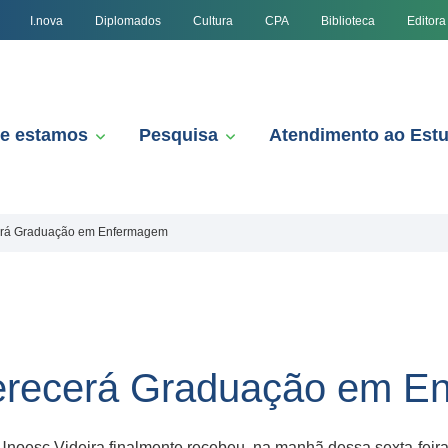
I.nova
Diplomados
Cultura
CPA
Biblioteca
Editora
e estamos
Pesquisa
Atendimento ao Est
cerá Graduação em Enfermagem
ferecerá Graduação em 
noesc Videira finalmente recebeu, na manhã dessa sexta-feira, 