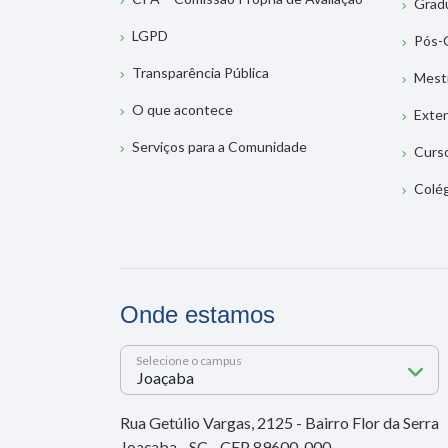
Grad
LGPD
Pós-
Transparência Pública
Mest
O que acontece
Exte
Serviços para a Comunidade
Curs
Colé
Onde estamos
Selecione o campus
Rua Getúlio Vargas, 2125 - Bairro Flor da Serra
Joaçaba - SC - CEP 89600-000