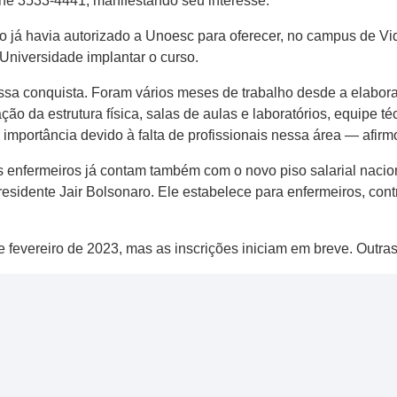
ne 3533-4441, manifestando seu interesse.
 já havia autorizado a Unoesc para oferecer, no campus de Vi
 Universidade implantar o curso.
a conquista. Foram vários meses de trabalho desde a elabora
o da estrutura física, salas de aulas e laboratórios, equipe té
 importância devido à falta de profissionais nessa área — afir
is enfermeiros já contam também com o novo piso salarial naci
presidente Jair Bolsonaro. Ele estabelece para enfermeiros, co
de fevereiro de 2023, mas as inscrições iniciam em breve. Outra