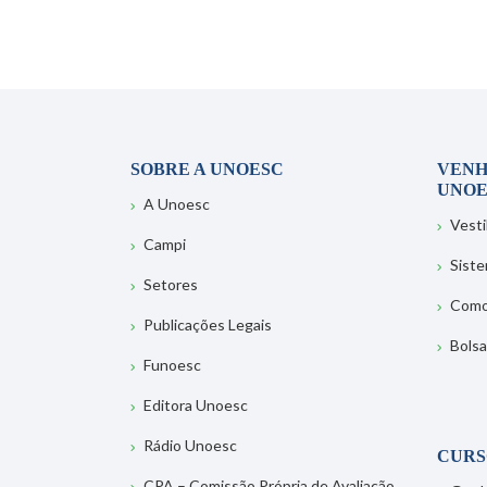
SOBRE A UNOESC
VENH
UNOE
A Unoesc
Vesti
Campi
Sist
Setores
Como
Publicações Legais
Bolsa
Funoesc
Editora Unoesc
Rádio Unoesc
CURS
CPA – Comissão Própria de Avaliação