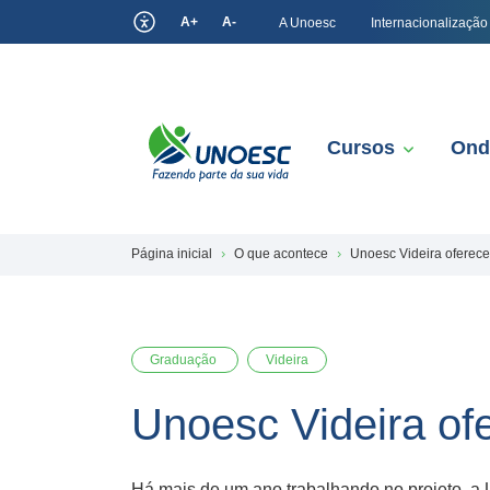
A+
A-
A Unoesc
Internacionalização
Cursos
Ond
Página inicial
O que acontece
Unoesc Videira ofere
Graduação
Videira
Unoesc Videira o
Há mais de um ano trabalhando no projeto, a U