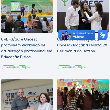
CREF3/SC e Unoesc
Curso de Psicologia da
promovem workshop de
Unoesc Joaçaba realiza 2ª
atualização profissional em
Cerimônia do Botton
Educação Física
Graduação
Notícia
Graduação
Notícia