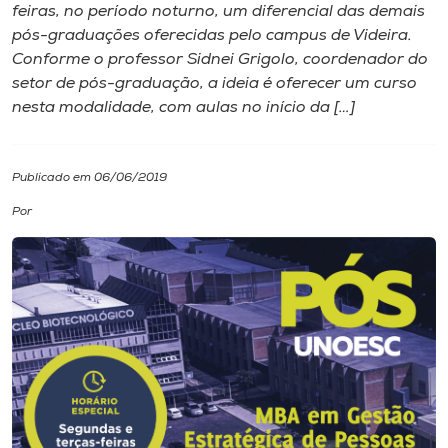
feiras, no período noturno, um diferencial das demais
pós-graduações oferecidas pelo campus de Videira.
I.nova
Conforme o professor Sidnei Grigolo, coordenador do
setor de pós-graduação, a ideia é oferecer um curso
Diplomados
nesta modalidade, com aulas no início da […]
Cultura
Publicado em 06/06/2019
Por
CPA
Biblioteca
Editora
Rádio