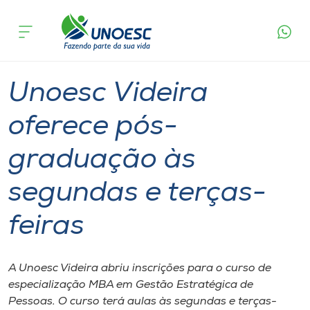
Página
O que
Unoesc Videira oferece pós-graduação às
inicial
acontece
segundas e terças-feiras
Cursos
Graduação
Especialização
Videira
Onde estamos
Unoesc Videira
Pesquisa
oferece pós-
graduação às
Atendimento ao Estudante
segundas e terças-
Portal de Ensino
feiras
A
Unoesc
A Unoesc Videira abriu inscrições para o curso de
especialização MBA em Gestão Estratégica de
Internacionalização
Pessoas. O curso terá aulas às segundas e terças-