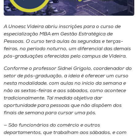
Museu
Unoesc
A Unoesc Videira abriu inscrições para o curso de
Store
especialização MBA em Gestão Estratégica de
Pessoas. O curso terá aulas às segundas e terças-
feiras, no período noturno, um diferencial das demais
pós-graduações oferecidas pelo
campus
de Videira.
Selecione
o idioma
Conforme o professor Sidnei Grigolo, coordenador do
setor de pós-graduação, a ideia é oferecer um curso
nesta modalidade, com aulas no início da semana e
não as sextas-feiras e aos sábados, como acontece
A+
tradicionalmente. Tal medida objetiva dar
A-
oportunidade para pessoas que não dispõem dos
finais de semana para cursar uma pós.
— São funcionários do comércio e outros
departamentos, que trabalham aos sábados, e com