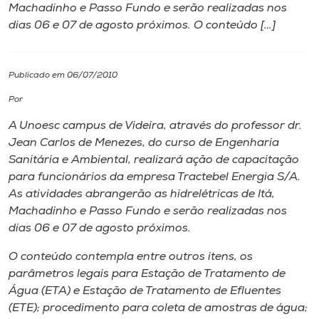
Machadinho e Passo Fundo e serão realizadas nos
dias 06 e 07 de agosto próximos. O conteúdo […]
I.nova
Diplomados
Publicado em 06/07/2010
Por
Cultura
A Unoesc campus de Videira, através do professor dr.
Jean Carlos de Menezes, do curso de Engenharia
CPA
Sanitária e Ambiental, realizará ação de capacitação
para funcionários da empresa Tractebel Energia S/A.
As atividades abrangerão as hidrelétricas de Itá,
Biblioteca
Machadinho e Passo Fundo e serão realizadas nos
dias 06 e 07 de agosto próximos.
Editora
O conteúdo contempla entre outros itens, os
parâmetros legais para Estação de Tratamento de
Rádio
Água (ETA) e Estação de Tratamento de Efluentes
(ETE); procedimento para coleta de amostras de água;