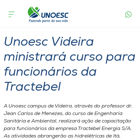
Página
O que
Unoesc Videira ministrará curso para
inicial
acontece
funcionários da Tractebel
Cursos
Graduação
Videira
Onde estamos
Unoesc Videira
Pesquisa
ministrará curso para
funcionários da
Atendimento ao Estudante
Tractebel
Portal de Ensino
A Unoesc campus de Videira, através do professor dr.
A
Jean Carlos de Menezes, do curso de Engenharia
Unoesc
Sanitária e Ambiental, realizará ação de capacitação
para funcionários da empresa Tractebel Energia S/A.
Internacionalização
As atividades abrangerão as hidrelétricas de Itá,