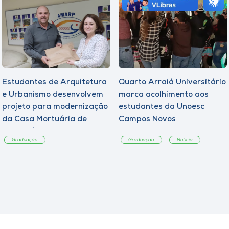
Estudantes de Arquitetura
Quarto Arraiá Universitário
e Urbanismo desenvolvem
marca acolhimento aos
projeto para modernização
estudantes da Unoesc
da Casa Mortuária de
Campos Novos
Tangará
Graduação
Graduação
Notícia