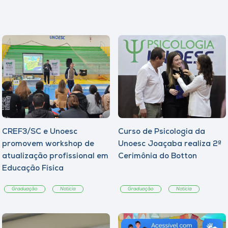
CREF3/SC e Unoesc
Curso de Psicologia da
promovem workshop de
Unoesc Joaçaba realiza 2ª
atualização profissional em
Cerimônia do Botton
Educação Física
Graduação
Notícia
Graduação
Notícia