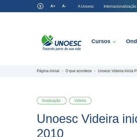
A+
A-
A Unoesc
Internacionalização
Cursos
Ond
Página inicial
O que acontece
Unoesc Videira inicia
Graduação
Videira
Unoesc Videira in
2010