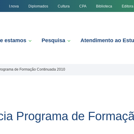
I.nova
Diplomados
Cultura
CPA
Biblioteca
Editora
e estamos
Pesquisa
Atendimento ao Est
 Programa de Formação Continuada 2010
icia Programa de Formaç