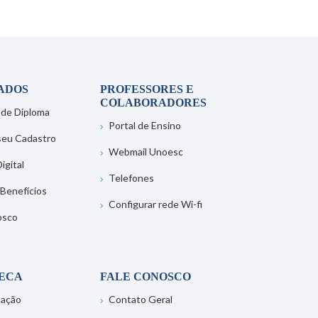
ADOS
PROFESSORES E
COLABORADORES
 de Diploma
Portal de Ensino
 seu Cadastro
Webmail Unoesc
igital
Telefones
 Benefícios
Configurar rede Wi-fi
osco
TECA
FALE CONOSCO
tação
Contato Geral