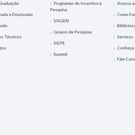
Graduação
Programas de Incentivo à
Acesso a
Pesquisa
rado e Doutorado
Como Fu
SISGEN
nsão
Bibliotec
Grupos de Pesquisa
os Técnicos
Serviços
SIEPE
gios
Conheça 
Summit
Fale Con