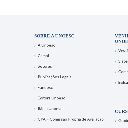
SOBRE A UNOESC
VENH
UNOE
A Unoesc
Vesti
Campi
Sist
Setores
Como
Publicações Legais
Bolsa
Funoesc
Editora Unoesc
Rádio Unoesc
CURS
CPA – Comissão Própria de Avaliação
Grad