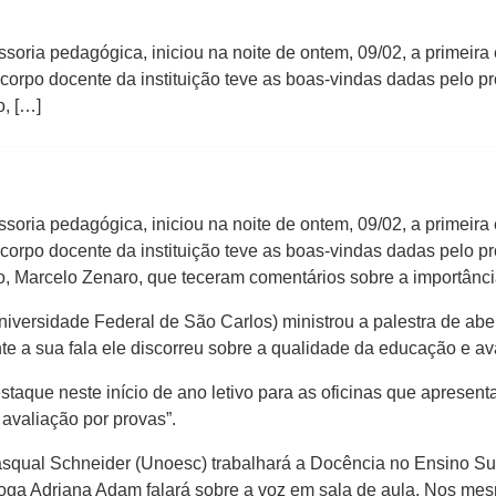
soria pedagógica, iniciou na noite de ontem, 09/02, a primeir
 corpo docente da instituição teve as boas-vindas dadas pelo pr
o, […]
soria pedagógica, iniciou na noite de ontem, 09/02, a primeir
 corpo docente da instituição teve as boas-vindas dadas pelo pr
o, Marcelo Zenaro, que teceram comentários sobre a importânc
iversidade Federal de São Carlos) ministrou a palestra de abe
 a sua fala ele discorreu sobre a qualidade da educação e ava
taque neste início de ano letivo para as oficinas que apresen
avaliação por provas”.
Pasqual Schneider (Unoesc) trabalhará a Docência no Ensino Su
loga Adriana Adam falará sobre a voz em sala de aula. Nos mesm