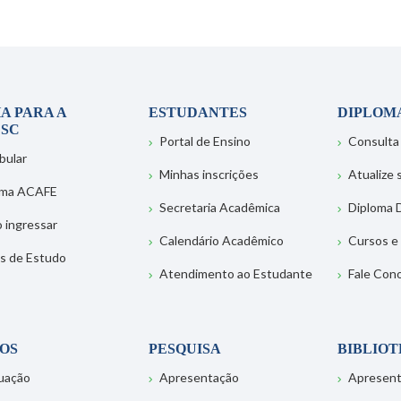
A PARA A
ESTUDANTES
DIPLOM
SC
Portal de Ensino
Consulta
bular
Minhas inscrições
Atualize
ema ACAFE
Secretaria Acadêmica
Diploma D
 ingressar
Calendário Acadêmico
Cursos e
s de Estudo
Atendimento ao Estudante
Fale Con
OS
PESQUISA
BIBLIO
uação
Apresentação
Apresen