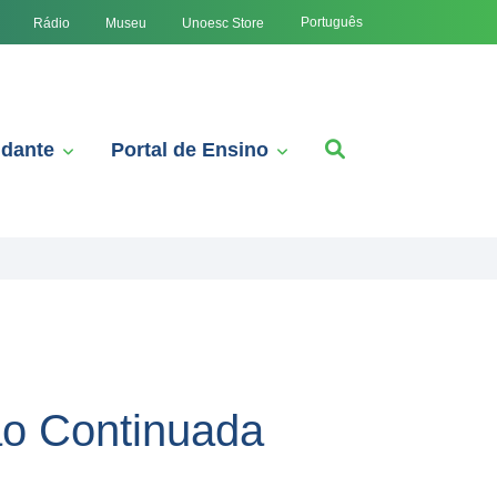
Português
Rádio
Museu
Unoesc Store
udante
Portal de Ensino
ão Continuada