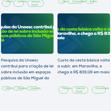
Notícia
Extensão
Inserção
Aulas
Comunidade
Evento
Social
Pesquisa da Unoesc
Custo da cesta básica volta
contribui para criação de lei
a subir, em Maravilha, e
sobre inclusão em espaços
chega a R$ 833,09 em maio
públicos de São Miguel do
Oeste
Notícia
Pesquisa
Inovação
Pesquisa
Inserção
Comunidade
Social