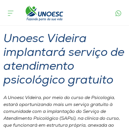
Página
O que
Unoesc Videira implantará serviço de
inicial
acontece
atendimento psicológico gratuito
Cursos
Inserção Social
Graduação
Videira
Onde estamos
Unoesc Videira
Pesquisa
implantará serviço de
atendimento
Atendimento ao Estudante
psicológico gratuito
Portal de Ensino
A Unoesc Videira, por meio do curso de Psicologia,
A
estará oportunizando mais um serviço gratuito à
Unoesc
comunidade com a implantação do Serviço de
Atendimento Psicológico (SAPsi), na clínica do curso,
Internacionalização
que funcionará em estrutura própria, anexada ao