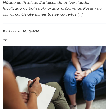
Núcleo de Práticas Jurídicas da Universidade,
localizado no bairro Alvorada, próximo ao Fórum da
I.nova
comarca. Os atendimentos serão feitos […]
Diplomados
Publicado em 18/10/2018
Cultura
Por
CPA
Biblioteca
Editora
Rádio