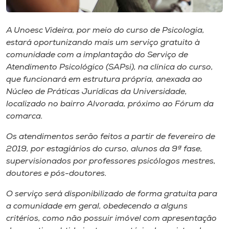
Museu
A Unoesc Videira, por meio do curso de Psicologia,
Unoesc
estará oportunizando mais um serviço gratuito à
Store
comunidade com a implantação do Serviço de
Atendimento Psicológico (SAPsi), na clínica do curso,
que funcionará em estrutura própria, anexada ao
Núcleo de Práticas Jurídicas da Universidade,
Selecione
localizado no bairro Alvorada, próximo ao Fórum da
o idioma
comarca.
Os atendimentos serão feitos a partir de fevereiro de
2019, por estagiários do curso, alunos da 9ª fase,
A+
supervisionados por professores psicólogos mestres,
A-
doutores e pós-doutores.
O serviço será disponibilizado de forma gratuita para
a comunidade em geral, obedecendo a alguns
critérios, como não possuir imóvel com apresentação