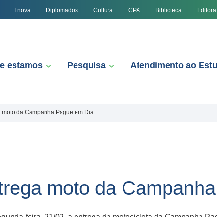
I.nova
Diplomados
Cultura
CPA
Biblioteca
Editora
e estamos
Pesquisa
Atendimento ao Est
ga moto da Campanha Pague em Dia
ntrega moto da Campanh
egunda-feira, 21/02, a entrega da motocicleta da Campanha P