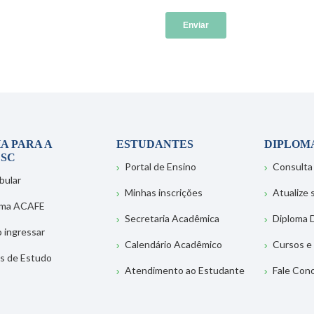
A PARA A
ESTUDANTES
DIPLOM
SC
Portal de Ensino
Consulta
bular
Minhas inscrições
Atualize
ema ACAFE
Secretaria Acadêmica
Diploma D
 ingressar
Calendário Acadêmico
Cursos e
s de Estudo
Atendimento ao Estudante
Fale Con