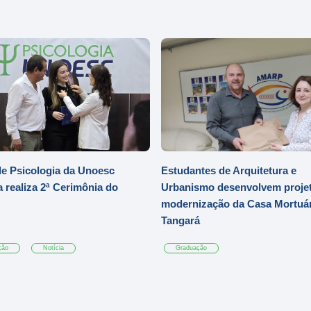
e Psicologia da Unoesc
Estudantes de Arquitetura e
 realiza 2ª Cerimônia do
Urbanismo desenvolvem projet
modernização da Casa Mortuár
Tangará
ção
Notícia
Graduação