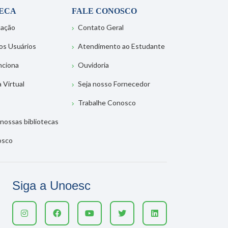
TECA
FALE CONOSCO
tação
Contato Geral
os Usuários
Atendimento ao Estudante
nciona
Ouvidoria
a Virtual
Seja nosso Fornecedor
Trabalhe Conosco
nossas bibliotecas
osco
Siga a Unoesc