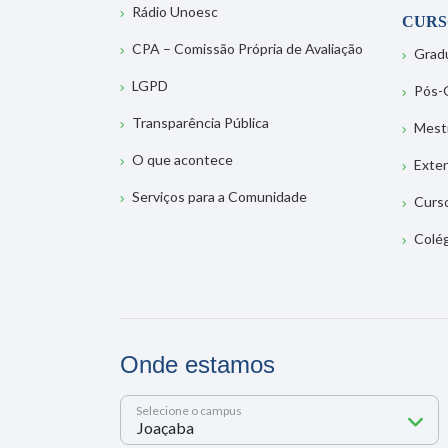
Rádio Unoesc
CURS
CPA – Comissão Própria de Avaliação
Grad
LGPD
Pós-
Transparência Pública
Mest
O que acontece
Exte
Serviços para a Comunidade
Curs
Colé
Onde estamos
Selecione o campus