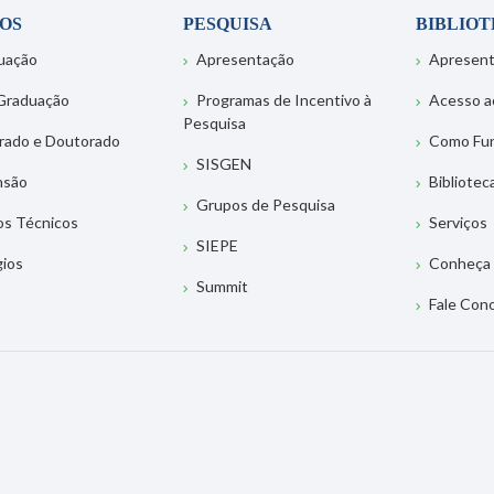
OS
PESQUISA
BIBLIO
uação
Apresentação
Apresen
Graduação
Programas de Incentivo à
Acesso a
Pesquisa
rado e Doutorado
Como Fu
SISGEN
nsão
Bibliotec
Grupos de Pesquisa
os Técnicos
Serviços
SIEPE
gios
Conheça 
Summit
Fale Con