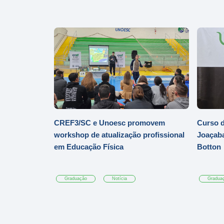
CREF3/SC e Unoesc promovem
Curso d
workshop de atualização profissional
Joaçaba
em Educação Física
Botton
Graduação
Notícia
Gradua