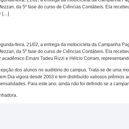
ezzari, da 5º fase do curso de Ciências Contábeis. Ela recebe
r […]
egunda-feira, 21/02, a entrega da motocicleta da Campanha P
ezzari, da 5º fase do curso de Ciências Contábeis. Ela recebe
or acadêmico Ernani Tadeu Rizzi e Hélcio Corram, representan
recepção dos alunos no auditório do campus. Trata-se de uma m
 Dia vigora desde 2003 e tem distribuído valiosos prêmios a
nsalidades. Para este ano, ainda não foi definido se a campan
nhadora.