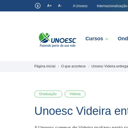
A+
A-
A Unoesc
Internacionalização
Cursos
Ond
Página inicial
O que acontece
Unoesc Videira entre
Graduação
Videira
Unoesc Videira e
A Unoesc campus de Videira realizou nesta s