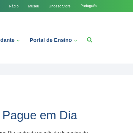
Português
Rádio
Museu
Unoesc Store
udante
Portal de Ensino
a Pague em Dia
ague Dia, sorteada no mês de dezembro de