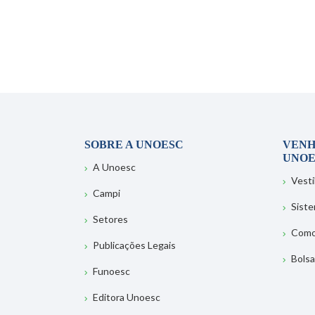
SOBRE A UNOESC
VENH
UNOE
A Unoesc
Vesti
Campi
Sist
Setores
Como
Publicações Legais
Bolsa
Funoesc
Editora Unoesc