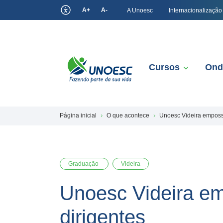
A+
A-
A Unoesc
Internacionalização
Cursos
Ond
Página inicial
O que acontece
Unoesc Videira emposs
Graduação
Videira
Unoesc Videira e
dirigentes