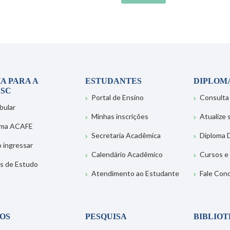
A PARA A
ESTUDANTES
DIPLOM
SC
Portal de Ensino
Consulta
bular
Minhas inscrições
Atualize
ema ACAFE
Secretaria Acadêmica
Diploma D
 ingressar
Calendário Acadêmico
Cursos e
s de Estudo
Atendimento ao Estudante
Fale Con
OS
PESQUISA
BIBLIO