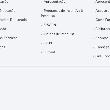
uação
Apresentação
Apresen
Graduação
Programas de Incentivo à
Acesso a
Pesquisa
rado e Doutorado
Como Fu
SISGEN
nsão
Bibliotec
Grupos de Pesquisa
os Técnicos
Serviços
SIEPE
gios
Conheça 
Summit
Fale Con