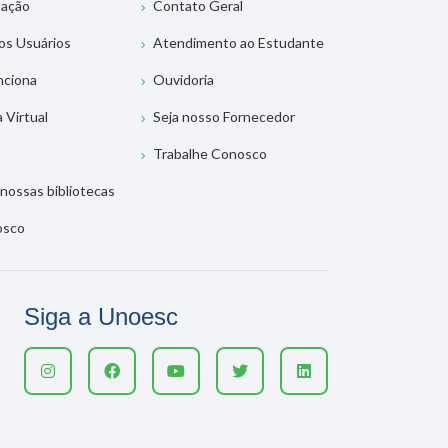
tação
Contato Geral
os Usuários
Atendimento ao Estudante
nciona
Ouvidoria
a Virtual
Seja nosso Fornecedor
Trabalhe Conosco
nossas bibliotecas
osco
Siga a Unoesc