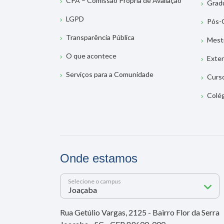
CPA – Comissão Própria de Avaliação
Grad
LGPD
Pós-
Transparência Pública
Mest
O que acontece
Exte
Serviços para a Comunidade
Curs
Colé
Onde estamos
Selecione o campus
Rua Getúlio Vargas, 2125 - Bairro Flor da Serra