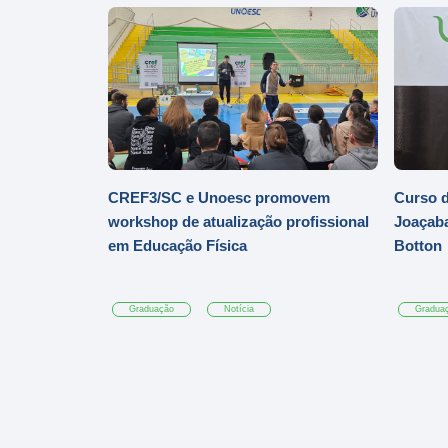
CREF3/SC e Unoesc promovem
Curso d
workshop de atualização profissional
Joaçaba
em Educação Física
Botton
Graduação
Notícia
Gradua