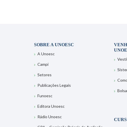
SOBRE A UNOESC
VENH
UNOE
A Unoesc
Vesti
Campi
Sist
Setores
Como
Publicações Legais
Bolsa
Funoesc
Editora Unoesc
Rádio Unoesc
CURS