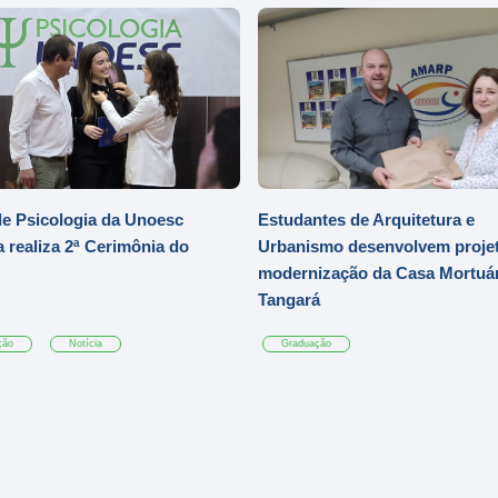
e Psicologia da Unoesc
Estudantes de Arquitetura e
 realiza 2ª Cerimônia do
Urbanismo desenvolvem projet
modernização da Casa Mortuár
Tangará
ção
Notícia
Graduação