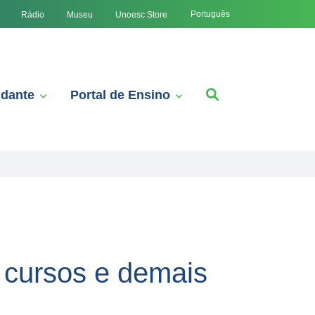
Português
Rádio
Museu
Unoesc Store
udante
Portal de Ensino
 cursos e demais