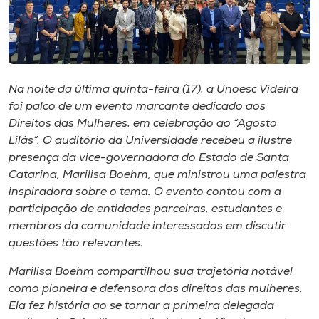
Museu
Unoesc
Store
Na noite da última quinta-feira (17), a Unoesc Videira
foi palco de um evento marcante dedicado aos
Direitos das Mulheres, em celebração ao “Agosto
Selecione
Lilás”. O auditório da Universidade recebeu a ilustre
o idioma
presença da vice-governadora do Estado de Santa
Catarina, Marilisa Boehm, que ministrou uma palestra
inspiradora sobre o tema. O evento contou com a
participação de entidades parceiras, estudantes e
A+
membros da comunidade interessados em discutir
A-
questões tão relevantes.
Marilisa Boehm compartilhou sua trajetória notável
como pioneira e defensora dos direitos das mulheres.
Ela fez história ao se tornar a primeira delegada