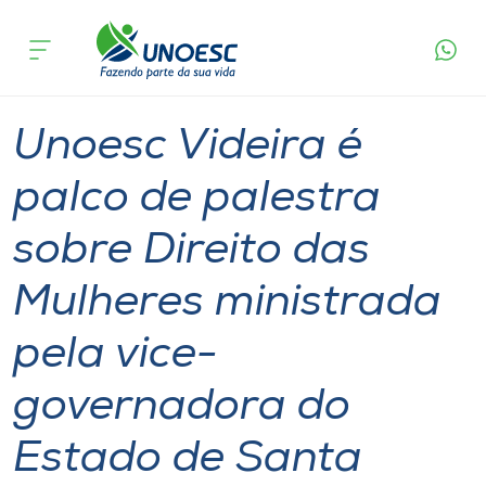
Página
O que
Unoesc Videira é palco de palestra sobre Direito
inicial
acontece
das Mulheres ministrada pela vice-governadora
Cursos
do Estado de Santa Catarina, Marilisa Boehm
Notícia
Notícia de evento
Videira
Onde estamos
Unoesc Videira é
Pesquisa
palco de palestra
sobre Direito das
Atendimento ao Estudante
Mulheres ministrada
Portal de Ensino
pela vice-
A
governadora do
Unoesc
Estado de Santa
Internacionalização