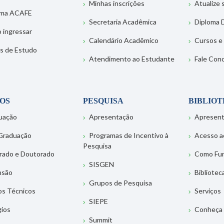
Minhas inscrições
Atualize
ema ACAFE
Secretaria Acadêmica
Diploma D
 ingressar
Calendário Acadêmico
Cursos e
s de Estudo
Atendimento ao Estudante
Fale Con
OS
PESQUISA
BIBLIO
uação
Apresentação
Apresen
Graduação
Programas de Incentivo à
Acesso a
Pesquisa
rado e Doutorado
Como Fu
SISGEN
nsão
Bibliotec
Grupos de Pesquisa
os Técnicos
Serviços
SIEPE
gios
Conheça 
Summit