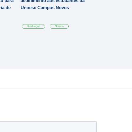
o para
acolhimento aos estudantes da
ia de
Unoesc Campos Novos
Graduação
Notícia