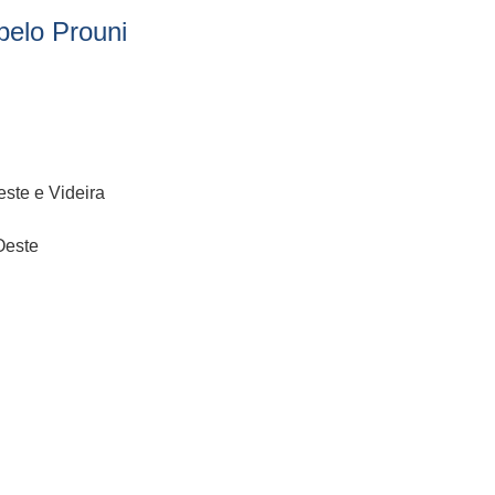
elo Prouni
ste e Videira
Oeste