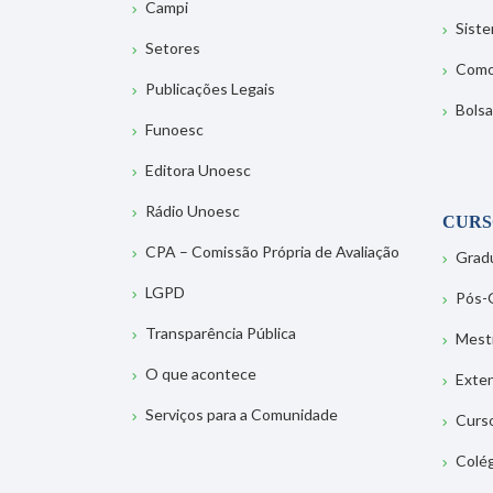
Campi
Sist
Setores
Como
Publicações Legais
Bolsa
Funoesc
Editora Unoesc
Rádio Unoesc
CURS
CPA – Comissão Própria de Avaliação
Grad
LGPD
Pós-
Transparência Pública
Mest
O que acontece
Exte
Serviços para a Comunidade
Curs
Colé