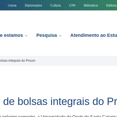
I.nova
Diplomados
Cultura
CPA
Biblioteca
Editora
e estamos
Pesquisa
Atendimento ao Est
lsas integrais do Prouni
de bolsas integrais do P
No próximo semestre, a Universidade do Oeste de Santa Catari