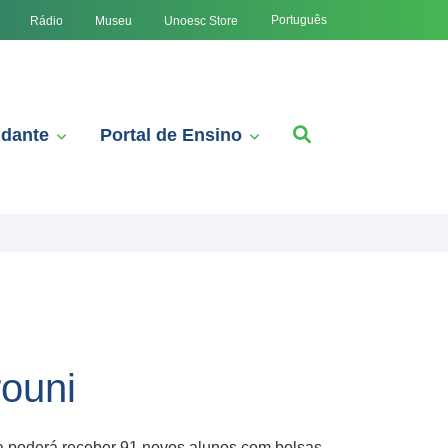
Português
Rádio
Museu
Unoesc Store
udante
Portal de Ensino
rouni
na poderá receber 91 novos alunos com bolsas