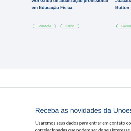
workshop de atualização profissional
Joaçaba
em Educação Física
Botton
Graduação
Notícia
Gradua
Receba as novidades da Unoe
Usaremos seus dados para entrar em contato c
correlacionadas que podem ser de seu interesse.