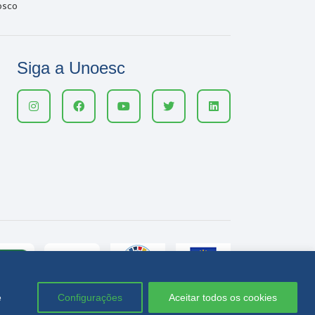
osco
Siga a Unoesc
e
Configurações
Aceitar todos os cookies
Política de privacidade
LGPD