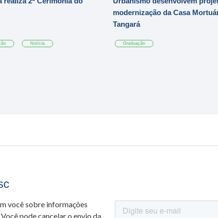
 realiza 2ª Cerimônia do
Urbanismo desenvolvem projet
modernização da Casa Mortuár
Tangará
ção
Notícia
Graduação
sc
om você sobre informações
 Você pode cancelar o envio da