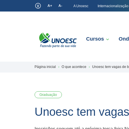
A+
A-
A Unoesc
Internacionalização
Cursos
Ond
Página inicial
O que acontece
Unoesc tem vagas de bo
Graduação
Unoesc tem vagas 
Inscrições seguem até a próxima terça-feira 