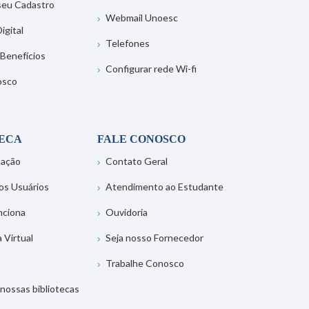
 seu Cadastro
Webmail Unoesc
igital
Telefones
 Benefícios
Configurar rede Wi-fi
osco
TECA
FALE CONOSCO
tação
Contato Geral
os Usuários
Atendimento ao Estudante
nciona
Ouvidoria
a Virtual
Seja nosso Fornecedor
Trabalhe Conosco
nossas bibliotecas