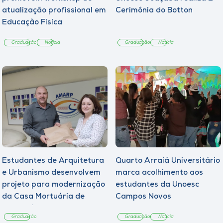
atualização profissional em
Cerimônia do Botton
Educação Física
Graduação
Notícia
Graduação
Notícia
Estudantes de Arquitetura
Quarto Arraiá Universitário
e Urbanismo desenvolvem
marca acolhimento aos
projeto para modernização
estudantes da Unoesc
da Casa Mortuária de
Campos Novos
Tangará
Graduação
Graduação
Notícia