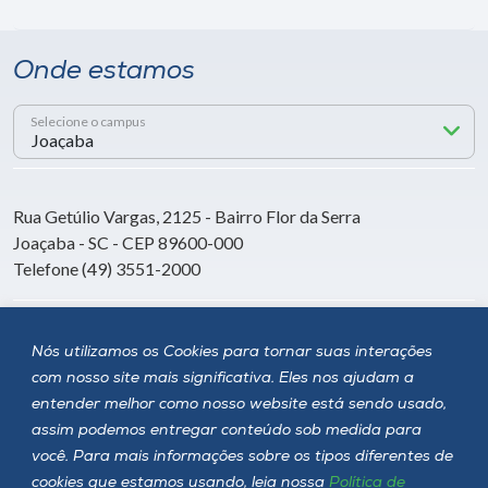
Onde estamos
Selecione o campus
Rua Getúlio Vargas, 2125 - Bairro Flor da Serra
Joaçaba - SC - CEP 89600-000
Telefone (49) 3551-2000
Siga a Unoesc
Nós utilizamos os Cookies para tornar suas interações
com nosso site mais significativa. Eles nos ajudam a
entender melhor como nosso website está sendo usado,
assim podemos entregar conteúdo sob medida para
você. Para mais informações sobre os tipos diferentes de
cookies que estamos usando, leia nossa
Política de