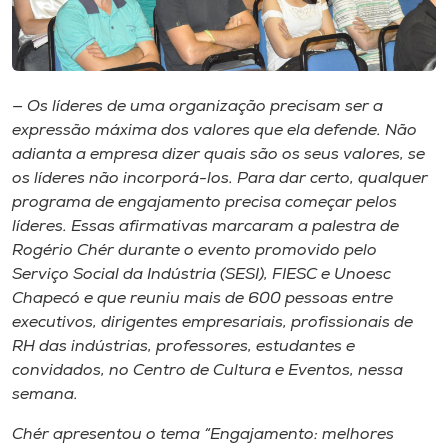
Museu
Unoesc
Store
— Os líderes de uma organização precisam ser a
expressão máxima dos valores que ela defende. Não
adianta a empresa dizer quais são os seus valores, se
os líderes não incorporá-los. Para dar certo, qualquer
Selecione
programa de engajamento precisa começar pelos
o idioma
líderes. Essas afirmativas marcaram a palestra de
Rogério Chér durante o evento promovido pelo
Serviço Social da Indústria (SESI), FIESC e Unoesc
A+
Chapecó e que reuniu mais de 600 pessoas entre
A-
executivos, dirigentes empresariais, profissionais de
RH das indústrias, professores, estudantes e
convidados, no Centro de Cultura e Eventos, nessa
semana.
Chér apresentou o tema “Engajamento: melhores