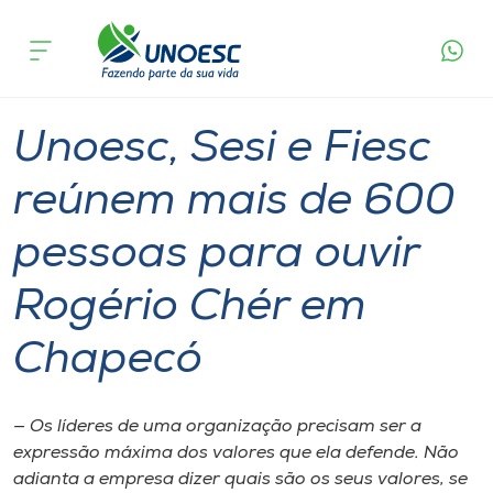
Página
O que
Unoesc, Sesi e Fiesc reúnem mais de 600
inicial
acontece
pessoas para ouvir Rogério Chér em Chapecó
Cursos
Graduação
Notícia de evento
Chapecó
Onde estamos
Unoesc, Sesi e Fiesc
Pesquisa
reúnem mais de 600
pessoas para ouvir
Atendimento ao Estudante
Rogério Chér em
Portal de Ensino
Chapecó
A
Unoesc
— Os líderes de uma organização precisam ser a
expressão máxima dos valores que ela defende. Não
Internacionalização
adianta a empresa dizer quais são os seus valores, se