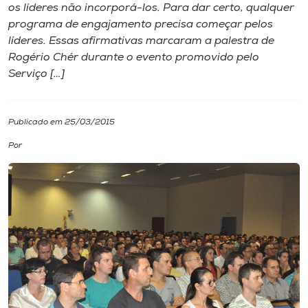
os líderes não incorporá-los. Para dar certo, qualquer
programa de engajamento precisa começar pelos
I.nova
líderes. Essas afirmativas marcaram a palestra de
Rogério Chér durante o evento promovido pelo
Diplomados
Serviço […]
Cultura
Publicado em 25/03/2015
Por
CPA
Biblioteca
Editora
Rádio