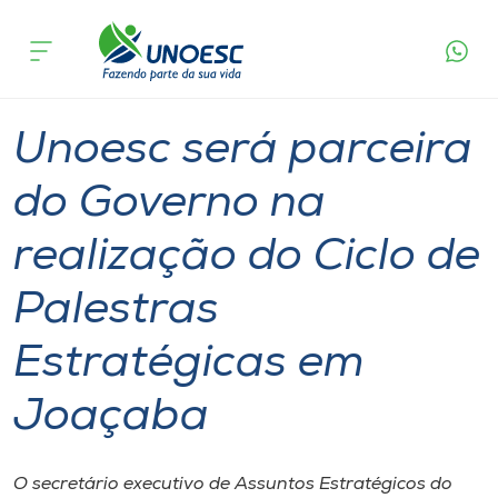
Página
O que
Unoesc será parceira do Governo na realização
inicial
acontece
do Ciclo de Palestras Estratégicas em Joaçaba
Cursos
Graduação
Reitoria
Joaçaba
Onde estamos
Unoesc será parceira
Pesquisa
do Governo na
realização do Ciclo de
Atendimento ao Estudante
Palestras
Portal de Ensino
Estratégicas em
A
Joaçaba
Unoesc
Internacionalização
O secretário executivo de Assuntos Estratégicos do