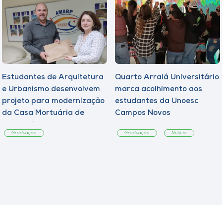
Estudantes de Arquitetura
Quarto Arraiá Universitário
e Urbanismo desenvolvem
marca acolhimento aos
projeto para modernização
estudantes da Unoesc
da Casa Mortuária de
Campos Novos
Tangará
Graduação
Graduação
Notícia