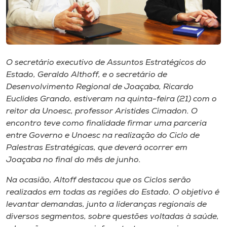
Museu
Unoesc
Store
O secretário executivo de Assuntos Estratégicos do
Estado, Geraldo Althoff, e o secretário de
Desenvolvimento Regional de Joaçaba, Ricardo
Selecione
Euclides Grando, estiveram na quinta-feira (21) com o
o idioma
reitor da Unoesc, professor Aristides Cimadon. O
encontro teve como finalidade firmar uma parceria
entre Governo e Unoesc na realização do Ciclo de
Palestras Estratégicas, que deverá ocorrer em
A+
Joaçaba no final do mês de junho.
A-
Na ocasião, Altoff destacou que os Ciclos serão
realizados em todas as regiões do Estado. O objetivo é
levantar demandas, junto a lideranças regionais de
diversos segmentos, sobre questões voltadas à saúde,