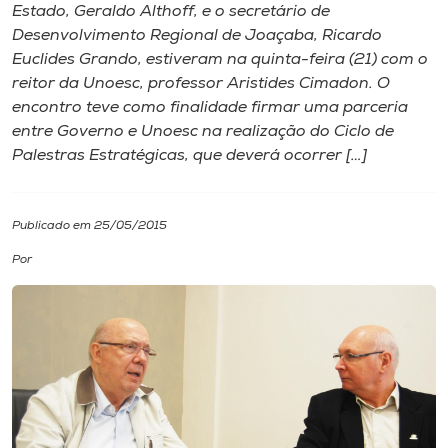
Estado, Geraldo Althoff, e o secretário de
Desenvolvimento Regional de Joaçaba, Ricardo
I.nova
Euclides Grando, estiveram na quinta-feira (21) com o
reitor da Unoesc, professor Aristides Cimadon. O
Diplomados
encontro teve como finalidade firmar uma parceria
entre Governo e Unoesc na realização do Ciclo de
Palestras Estratégicas, que deverá ocorrer […]
Cultura
CPA
Publicado em 25/05/2015
Por
Biblioteca
Editora
Rádio