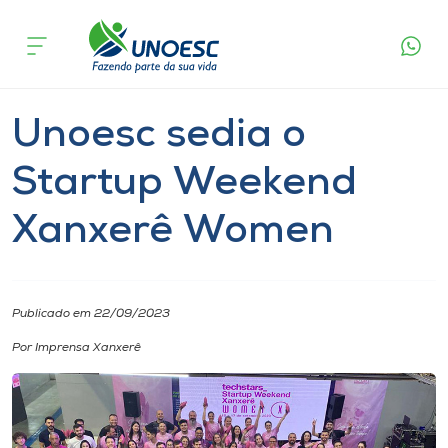
Página
O que
Unoesc sedia o Startup Weekend
inicial
acontece
Xanxerê Women
Cursos
Notícia
Notícia de evento
Inovação
Xanxerê
Onde estamos
Unoesc sedia o
Pesquisa
Startup Weekend
Xanxerê Women
Atendimento ao Estudante
Portal de Ensino
Publicado em 22/09/2023
A
Por Imprensa Xanxerê
Unoesc
Internacionalização