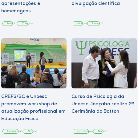
apresentações e
divulgação científica
homenagens
Notícia
Colégios
Notícia
Inovação
CREF3/SC e Unoesc
Curso de Psicologia da
promovem workshop de
Unoesc Joaçaba realiza 2ª
atualização profissional em
Cerimônia do Botton
Educação Física
Graduação
Notícia
Graduação
Notícia