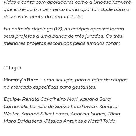
vidas e conta com apoiadores como a Unoesc Xanxerê,
Museu
que enxerga o movimento como oportunidade para o
desenvolvimento da comunidade.
Unoesc
Store
Na noite do domingo (17), as equipes apresentaram
seus projetos a uma banca de três jurados. Os três
melhores projetos escolhidos pelos jurados foram:
Selecione
o idioma
1° lugar
Mommy’s Born –
uma solução para a falta de roupas
no mercado específicas para gestantes.
A+
A-
Equipe: Renata Cavalheiro Mori, Kauana Sara
Carnevalli, Larissa de Souza Kuczkowski, Kanariê
Welter, Kariane Silva Lemes, Andréia Nunes, Tânia
Mara Baldissera, Jéssica Antunes e Nátali Toldo.