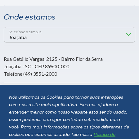
Onde estamos
Selecione o campus
Rua Getúlio Vargas, 2125 - Bairro Flor da Serra
Joaçaba - SC - CEP 89600-000
Telefone (49) 3551-2000
Siga a Unoesc
Nós utilizamos os Cookies para tornar suas interações
com nosso site mais significativa. Eles nos ajudam a
entender melhor como nosso website está sendo usado,
assim podemos entregar conteúdo sob medida para
você. Para mais informações sobre os tipos diferentes de
cookies que estamos usando, leia nossa
Política de