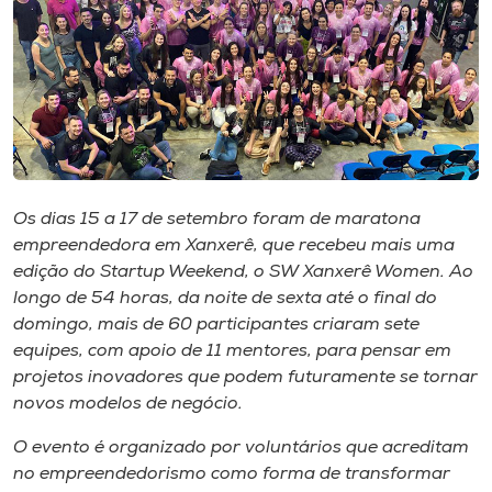
I.nova
Diplomados
Cultura
Os dias 15 a 17 de setembro foram de maratona
CPA
empreendedora em Xanxerê, que recebeu mais uma
edição do Startup Weekend, o SW Xanxerê Women. Ao
longo de 54 horas, da noite de sexta até o final do
Biblioteca
domingo, mais de 60 participantes criaram sete
equipes, com apoio de 11 mentores, para pensar em
Editora
projetos inovadores que podem futuramente se tornar
novos modelos de negócio.
Rádio
O evento é organizado por voluntários que acreditam
no empreendedorismo como forma de transformar