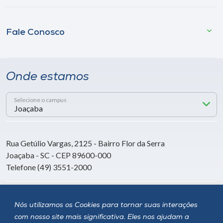
Fale Conosco
Onde estamos
Selecione o campus
Rua Getúlio Vargas, 2125 - Bairro Flor da Serra
Joaçaba - SC - CEP 89600-000
Telefone (49) 3551-2000
Siga a Unoesc
Nós utilizamos os Cookies para tornar suas interações
com nosso site mais significativa. Eles nos ajudam a