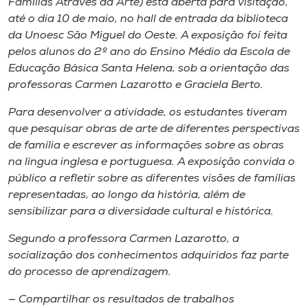
Famílias Através da Arte) está aberta para visitação,
Museu
até o dia 10 de maio, no hall de entrada da biblioteca
da Unoesc São Miguel do Oeste. A exposição foi feita
Unoesc
pelos alunos do 2º ano do Ensino Médio da Escola de
Store
Educação Básica Santa Helena, sob a orientação das
professoras Carmen Lazarotto e Graciela Berto.
Para desenvolver a atividade, os estudantes tiveram
que pesquisar obras de arte de diferentes perspectivas
Selecione
o idioma
de família e escrever as informações sobre as obras
na língua inglesa e portuguesa. A exposição convida o
público a refletir sobre as diferentes visões de famílias
representadas, ao longo da história, além de
A+
sensibilizar para a diversidade cultural e histórica.
A-
Segundo a professora Carmen Lazarotto, a
socialização dos conhecimentos adquiridos faz parte
do processo de aprendizagem.
— Compartilhar os resultados de trabalhos