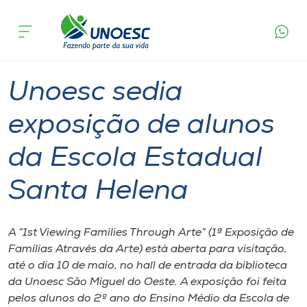
Página
O que
Unoesc sedia exposição de alunos da Escola
inicial
acontece
Estadual Santa Helena
Cursos
Graduação
Inserção Social
São Miguel do Oeste
Onde estamos
Unoesc sedia
Pesquisa
exposição de alunos
da Escola Estadual
Atendimento ao Estudante
Santa Helena
Portal de Ensino
A “1st Viewing Families Through Arte” (1ª Exposição de
A
Famílias Através da Arte) está aberta para visitação,
Unoesc
até o dia 10 de maio, no hall de entrada da biblioteca
da Unoesc São Miguel do Oeste. A exposição foi feita
Internacionalização
pelos alunos do 2º ano do Ensino Médio da Escola de