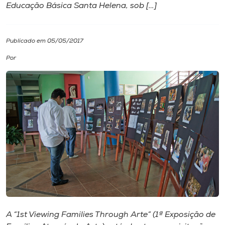
Educação Básica Santa Helena, sob […]
I.nova
Publicado em 05/05/2017
Diplomados
Por
Cultura
CPA
Biblioteca
Editora
Rádio
A “1st Viewing Families Through Arte” (1ª Exposição de