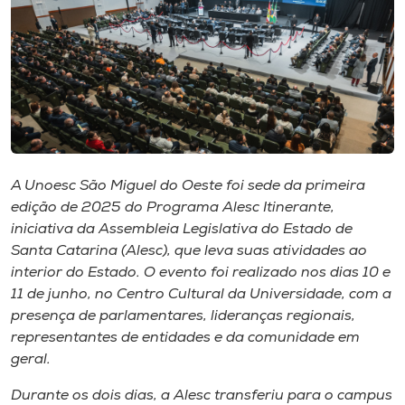
I.nova
Diplomados
Cultura
A Unoesc São Miguel do Oeste foi sede da primeira
CPA
edição de 2025 do Programa Alesc Itinerante,
iniciativa da Assembleia Legislativa do Estado de
Santa Catarina (Alesc), que leva suas atividades ao
Biblioteca
interior do Estado. O evento foi realizado nos dias 10 e
11 de junho, no Centro Cultural da Universidade, com a
Editora
presença de parlamentares, lideranças regionais,
representantes de entidades e da comunidade em
geral.
Rádio
Durante os dois dias, a Alesc transferiu para o campus