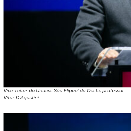
Vice-reitor da Unoesc São Miguel do Oeste, professor
Vitor D’Agostini