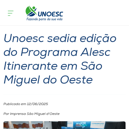
Página inicial
O que acontece
Unoesc sedia edição do Programa Ales
Cursos
Notícia
Comunidade
São Miguel do Oeste
Onde estamos
Unoesc sedia edição
Pesquisa
do Programa Alesc
Itinerante em São
Atendimento ao Estudante
Miguel do Oeste
Portal de Ensino
A
Publicado em 12/06/2025
Unoesc
Por Imprensa São Miguel d'Oeste
Internacionalização