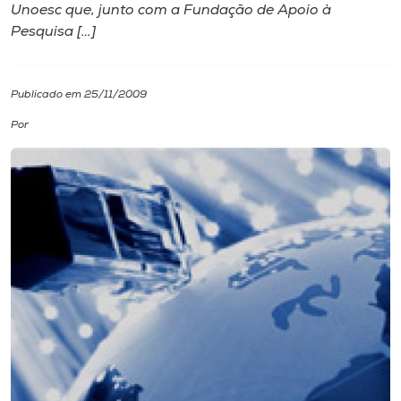
Unoesc que, junto com a Fundação de Apoio à
Pesquisa […]
I.nova
Diplomados
Publicado em 25/11/2009
Por
Cultura
CPA
Biblioteca
Editora
Rádio