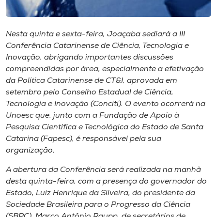
Museu
Unoesc
Nesta quinta e sexta-feira, Joaçaba sediará a III
Conferência Catarinense de Ciência, Tecnologia e
Store
Inovação, abrigando importantes discussões
compreendidas por área, especialmente a efetivação
da Política Catarinense de CT&I, aprovada em
setembro pelo Conselho Estadual de Ciência,
Selecione
o idioma
Tecnologia e Inovação (Conciti). O evento ocorrerá na
Unoesc que, junto com a Fundação de Apoio à
Pesquisa Científica e Tecnológica do Estado de Santa
Catarina (Fapesc), é responsável pela sua
A+
organização.
A-
A abertura da Conferência será realizada na manhã
desta quinta-feira, com a presença do governador do
Estado, Luiz Henrique da Silveira, do presidente da
Sociedade Brasileira para o Progresso da Ciência
(SBPC), Marco Antônio Raupp, de secretários de