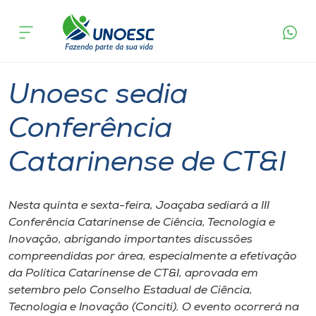
Página
O que
Unoesc sedia Conferência Catarinense
inicial
acontece
de CT&I
Cursos
Graduação
Joaçaba
Onde estamos
Unoesc sedia
Pesquisa
Conferência
Catarinense de CT&I
Atendimento ao Estudante
Portal de Ensino
Nesta quinta e sexta-feira, Joaçaba sediará a III
Conferência Catarinense de Ciência, Tecnologia e
Inovação, abrigando importantes discussões
A
compreendidas por área, especialmente a efetivação
Unoesc
da Política Catarinense de CT&I, aprovada em
setembro pelo Conselho Estadual de Ciência,
Internacionalização
Tecnologia e Inovação (Conciti). O evento ocorrerá na