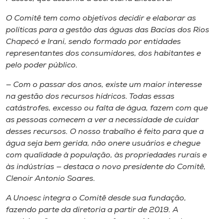
Museu
O Comitê tem como objetivos decidir e elaborar as
políticas para a gestão das águas das Bacias dos Rios
Unoesc
Chapecó e Irani, sendo formado por entidades
Store
representantes dos consumidores, dos habitantes e
pelo poder público.
— Com o passar dos anos, existe um maior interesse
Selecione
na gestão dos recursos hídricos. Todas essas
o idioma
catástrofes, excesso ou falta de água, fazem com que
as pessoas comecem a ver a necessidade de cuidar
desses recursos. O nosso trabalho é feito para que a
água seja bem gerida, não onere usuários e chegue
A+
com qualidade à população, às propriedades rurais e
A-
às indústrias — destaca o novo presidente do Comitê,
Clenoir Antonio Soares.
A Unoesc integra o Comitê desde sua fundação,
fazendo parte da diretoria a partir de 2019. A