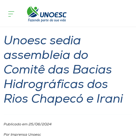
Página inicial
O que acontece
Unoesc sedia assembleia do Comitê da
Cursos
Graduação
Chapecó
Onde estamos
Unoesc sedia
Pesquisa
assembleia do
Comitê das Bacias
Atendimento ao Estudante
Hidrográficas dos
Portal de Ensino
Rios Chapecó e Irani
A
Unoesc
Publicado em 25/06/2024
Internacionalização
Por Imprensa Unoesc