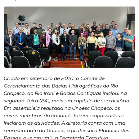
I.nova
Diplomados
Cultura
CPA
Criado em setembro de 2010, o Comitê de
Gerenciamento das Bacias Hidrográficas do Rio
Biblioteca
Chapecó, do Rio Irani e Bacias Contíguas iniciou, na
segunda-feira (24), mais um capítulo de sua história.
Editora
Em assembleia realizada na Unoesc Chapecó, os
novos membros da entidade foram empossados e
iniciaram as atividades. A diretoria conta com uma
Rádio
representante da Unoesc, a professora Manuela dos
Passos, que assumiu a Secretaria Executiva.