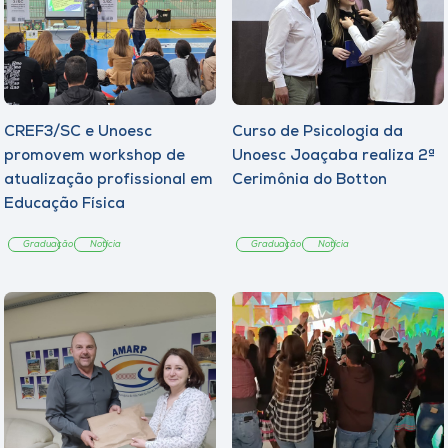
CREF3/SC e Unoesc
Curso de Psicologia da
promovem workshop de
Unoesc Joaçaba realiza 2ª
atualização profissional em
Cerimônia do Botton
Educação Física
Graduação
Notícia
Graduação
Notícia