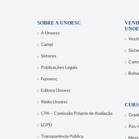
SOBRE A UNOESC
VENH
UNOE
A Unoesc
Vesti
Campi
Sist
Setores
Como
Publicações Legais
Bolsa
Funoesc
Editora Unoesc
Rádio Unoesc
CURS
CPA – Comissão Própria de Avaliação
Grad
LGPD
Pós-
Transparência Pública
Mest