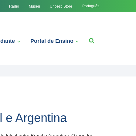
Português
Rádio
Museu
Unoesc Store
udante
Portal de Ensino
l e Argentina
 futsal entre Brasil e Argentina. O jogo foi