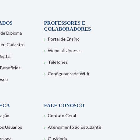
ADOS
PROFESSORES E
COLABORADORES
 de Diploma
Portal de Ensino
 seu Cadastro
Webmail Unoesc
igital
Telefones
 Benefícios
Configurar rede Wi-fi
osco
TECA
FALE CONOSCO
tação
Contato Geral
os Usuários
Atendimento ao Estudante
nciona
Ouvidoria