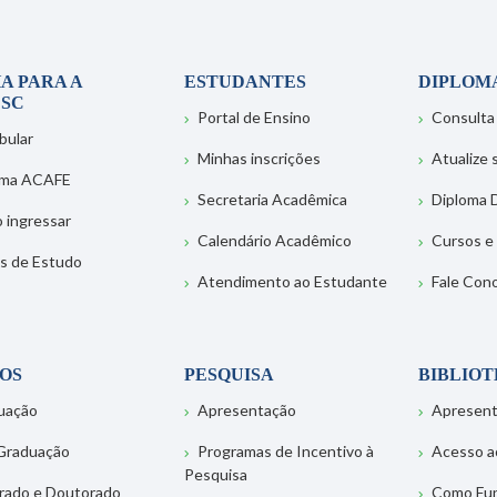
A PARA A
ESTUDANTES
DIPLOM
SC
Portal de Ensino
Consulta
bular
Minhas inscrições
Atualize
ema ACAFE
Secretaria Acadêmica
Diploma D
 ingressar
Calendário Acadêmico
Cursos e
s de Estudo
Atendimento ao Estudante
Fale Con
OS
PESQUISA
BIBLIO
uação
Apresentação
Apresen
Graduação
Programas de Incentivo à
Acesso a
Pesquisa
rado e Doutorado
Como Fu