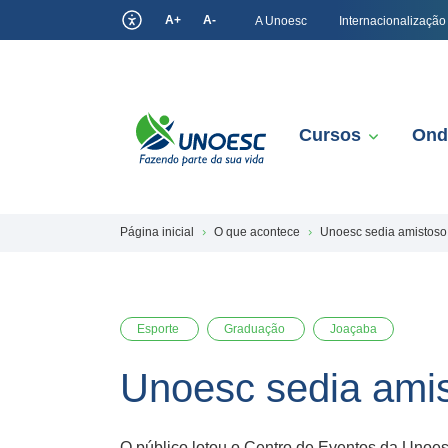
A+
A-
A Unoesc
Internacionalização
Cursos
Ond
Página inicial
O que acontece
Unoesc sedia amistoso d
Esporte
Graduação
Joaçaba
Unoesc sedia amist
O público lotou o Centro de Eventos da Unoesc J