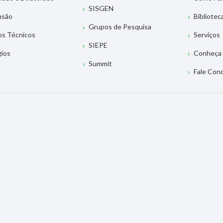
SISGEN
nsão
Bibliotec
Grupos de Pesquisa
os Técnicos
Serviços
SIEPE
gios
Conheça 
Summit
Fale Con