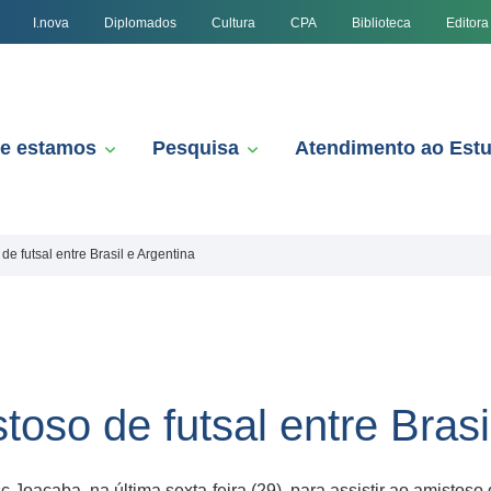
I.nova
Diplomados
Cultura
CPA
Biblioteca
Editora
e estamos
Pesquisa
Atendimento ao Est
e futsal entre Brasil e Argentina
oso de futsal entre Brasi
oaçaba, na última sexta-feira (29), para assistir ao amistoso de