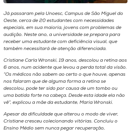
Museu
Já passaram pela Unoesc, Campus de São Miguel do
Unoesc
Oeste, cerca de 20 estudantes com necessidades
especiais, em sua maioria, jovens com problemas de
Store
audição. Neste ano, a universidade se prepara para
receber uma estudante com deficiência visual, que
também necessitará de atenção diferenciada.
Selecione
o idioma
Cristiane Carla Wronski, 19 anos, descolou a retina aos
6 anos, num acidente que levou a perda total da visão.
“Os médicos não sabem ao certo o que houve, apenas
nos falaram que de alguma forma a retina se
A+
descolou, pode ter sido por causa de um tombo ou
A-
uma batida forte na cabeça. Desde esta idade ela não
vê”, explicou a mãe da estudante, Maria Wronski.
Apesar da dificuldade que alterou o modo de viver,
Cristiane cresceu colecionando vitórias. Concluiu o
Ensino Médio sem nunca pegar recuperação,