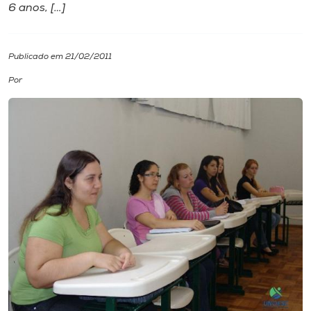
6 anos, […]
I.nova
Publicado em 21/02/2011
Diplomados
Por
Cultura
CPA
Biblioteca
Editora
Rádio