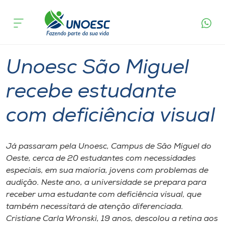
Página
O que
Unoesc São Miguel recebe estudante com
inicial
acontece
deficiência visual
Cursos
Graduação
São Miguel do Oeste
Onde estamos
Unoesc São Miguel
Pesquisa
recebe estudante
com deficiência visual
Atendimento ao Estudante
Portal de Ensino
Já passaram pela Unoesc, Campus de São Miguel do
Oeste, cerca de 20 estudantes com necessidades
especiais, em sua maioria, jovens com problemas de
A
audição. Neste ano, a universidade se prepara para
Unoesc
receber uma estudante com deficiência visual, que
também necessitará de atenção diferenciada.
Internacionalização
Cristiane Carla Wronski, 19 anos, descolou a retina aos