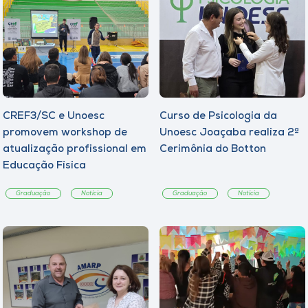
CREF3/SC e Unoesc
Curso de Psicologia da
promovem workshop de
Unoesc Joaçaba realiza 2ª
atualização profissional em
Cerimônia do Botton
Educação Física
Graduação
Notícia
Graduação
Notícia