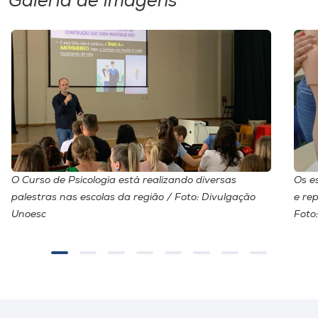
Galeria de imagens
O Curso de Psicologia está realizando diversas
Os e
palestras nas escolas da região / Foto: Divulgação
e re
Unoesc
Foto