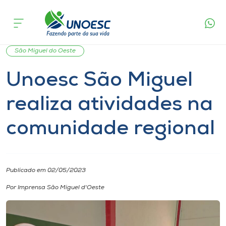
Página
O que
Unoesc São Miguel realiza atividades na
inicial
acontece
comunidade regional
Cursos
Notícia
Unoesc
Geral
Extensão
Palestra
Onde estamos
São Miguel do Oeste
Unoesc São Miguel
Pesquisa
realiza atividades na
Atendimento ao Estudante
comunidade regional
Portal de Ensino
Publicado em 02/05/2023
A
Unoesc
Por Imprensa São Miguel d'Oeste
Internacionalização