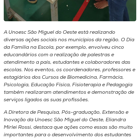
Museu
Unoesc
Store
A Unoesc São Miguel do Oeste está realizando
diversas ações sociais nos municípios da região. O Dia
da Família na Escola, por exemplo, envolveu cinco
educandários com a realização de palestras e
Selecione
atendimento a pais, estudantes e colaboradores das
o idioma
escolas. Nos eventos, os coordenadores, professores e
estagiários dos Cursos de Biomedicina, Farmácia,
Psicologia, Educação Física, Fisioterapia e Pedagogia
A+
também realizaram atendimentos e demonstração de
A-
serviços ligados as suas profissões.
A Diretora de Pesquisa, Pós-graduação, Extensão e
Inovação da Unoesc São Miguel do Oeste, Eliandra
Mirlei Rossi, destaca que ações como essas são muito
importantes para o desenvolvimento dos estudantes