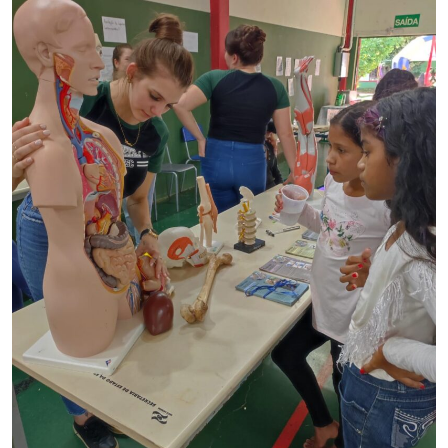
I.nova
Diplomados
Cultura
CPA
Biblioteca
Editora
Rádio