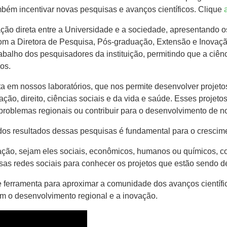
mbém incentivar novas pesquisas e avanços científicos. Clique
ão direta entre a Universidade e a sociedade, apresentando o
om a Diretora de Pesquisa, Pós-graduação, Extensão e Inovaçã
balho dos pesquisadores da instituição, permitindo que a ciênc
os.
a em nossos laboratórios, que nos permite desenvolver projet
ação, direito, ciências sociais e da vida e saúde. Esses projeto
problemas regionais ou contribuir para o desenvolvimento de n
dos resultados dessas pesquisas é fundamental para o crescim
ação, sejam eles sociais, econômicos, humanos ou químicos, co
s redes sociais para conhecer os projetos que estão sendo d
 ferramenta para aproximar a comunidade dos avanços científi
m o desenvolvimento regional e a inovação.