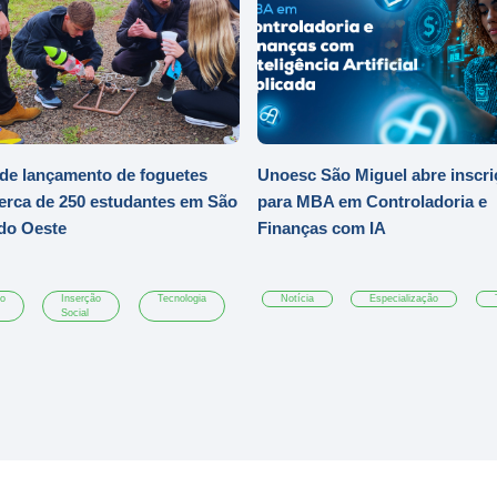
de lançamento de foguetes
Unoesc São Miguel abre inscr
erca de 250 estudantes em São
para MBA em Controladoria e
do Oeste
Finanças com IA
ão
Inserção
Tecnologia
Notícia
Especialização
Social