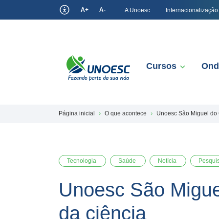
A+
A-
A Unoesc
Internacionalização
Cursos
Ond
Página inicial
O que acontece
Unoesc São Miguel do 
Tecnologia
Saúde
Notícia
Pesqui
Unoesc São Miguel
da ciência