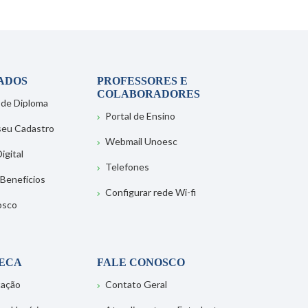
ADOS
PROFESSORES E
COLABORADORES
 de Diploma
Portal de Ensino
 seu Cadastro
Webmail Unoesc
igital
Telefones
 Benefícios
Configurar rede Wi-fi
osco
TECA
FALE CONOSCO
tação
Contato Geral