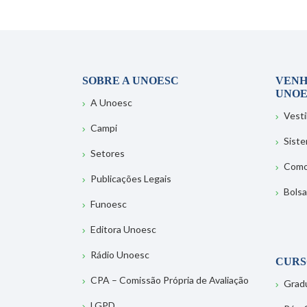
SOBRE A UNOESC
VENH
UNOE
A Unoesc
Vesti
Campi
Sist
Setores
Como
Publicações Legais
Bolsa
Funoesc
Editora Unoesc
Rádio Unoesc
CURS
CPA – Comissão Própria de Avaliação
Grad
LGPD