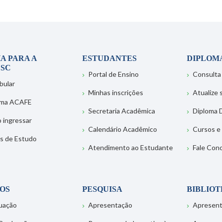
A PARA A
ESTUDANTES
DIPLOM
SC
Portal de Ensino
Consulta
bular
Minhas inscrições
Atualize
ema ACAFE
Secretaria Acadêmica
Diploma D
 ingressar
Calendário Acadêmico
Cursos e
s de Estudo
Atendimento ao Estudante
Fale Con
OS
PESQUISA
BIBLIO
uação
Apresentação
Apresen