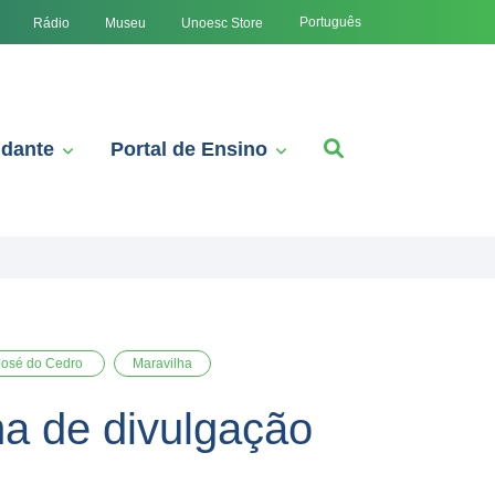
Português
Rádio
Museu
Unoesc Store
udante
Portal de Ensino
José do Cedro
Maravilha
a de divulgação