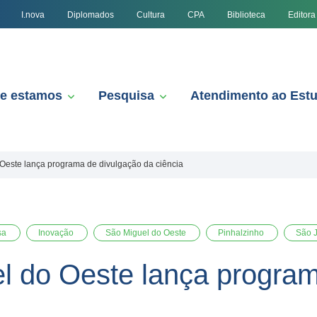
I.nova
Diplomados
Cultura
CPA
Biblioteca
Editora
e estamos
Pesquisa
Atendimento ao Est
Oeste lança programa de divulgação da ciência
sa
Inovação
São Miguel do Oeste
Pinhalzinho
São 
 do Oeste lança program