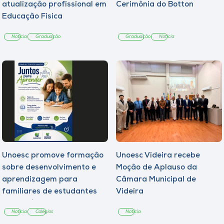
atualização profissional em
Cerimônia do Botton
Educação Física
Notícia
Graduação
Graduação
Notícia
Unoesc promove formação
Unoesc Videira recebe
sobre desenvolvimento e
Moção de Aplauso da
aprendizagem para
Câmara Municipal de
familiares de estudantes
Videira
dos Colégios
Notícia
Colégios
Notícia