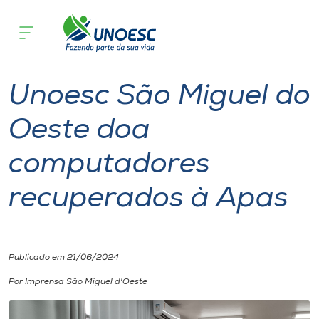
Página inicial
O que acontece
Unoesc São Miguel do Oeste doa com
Cursos
Notícia
Unoesc
São Miguel do Oeste
Onde estamos
Unoesc São Miguel do
Pesquisa
Oeste doa
computadores
Atendimento ao Estudante
recuperados à Apas
Portal de Ensino
A
Publicado em 21/06/2024
Unoesc
Por Imprensa São Miguel d'Oeste
Internacionalização