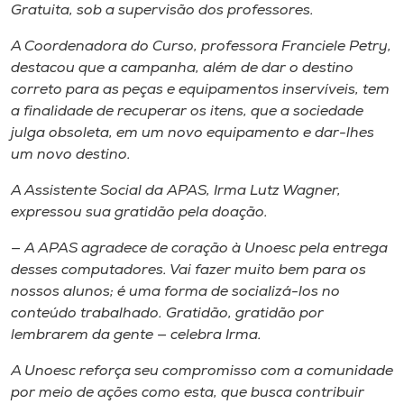
Museu
Gratuita, sob a supervisão dos professores.
A Coordenadora do Curso, professora Franciele Petry,
Unoesc
destacou que a campanha, além de dar o destino
Store
correto para as peças e equipamentos inservíveis, tem
a finalidade de recuperar os itens, que a sociedade
julga obsoleta, em um novo equipamento e dar-lhes
um novo destino.
Selecione
o idioma
A Assistente Social da APAS, Irma Lutz Wagner,
expressou sua gratidão pela doação.
— A APAS agradece de coração à Unoesc pela entrega
A+
desses computadores. Vai fazer muito bem para os
A-
nossos alunos; é uma forma de socializá-los no
conteúdo trabalhado. Gratidão, gratidão por
lembrarem da gente — celebra Irma.
A Unoesc reforça seu compromisso com a comunidade
por meio de ações como esta, que busca contribuir