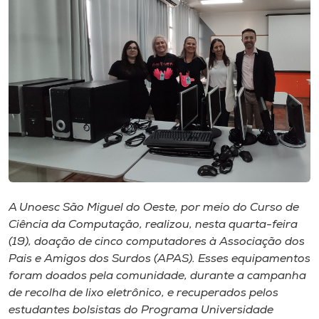
I.nova
Diplomados
Cultura
CPA
Biblioteca
A Unoesc São Miguel do Oeste, por meio do Curso de
Ciência da Computação, realizou, nesta quarta-feira
Editora
(19), doação de cinco computadores à Associação dos
Pais e Amigos dos Surdos (APAS). Esses equipamentos
foram doados pela comunidade, durante a campanha
Rádio
de recolha de lixo eletrônico, e recuperados pelos
estudantes bolsistas do Programa Universidade