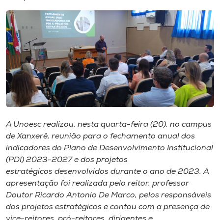
I.nova
Diplomados
Cultura
CPA
A Unoesc realizou, nesta quarta-feira (20), no campus
de Xanxerê, reunião para o fechamento anual dos
Biblioteca
indicadores do Plano de Desenvolvimento Institucional
(PDI) 2023-2027 e dos projetos
Editora
estratégicos desenvolvidos durante o ano de 2023. A
apresentação foi realizada pelo reitor, professor
Doutor Ricardo Antonio De Marco, pelos responsáveis
Rádio
dos projetos estratégicos e contou com a presença de
vice-reitores, pró-reitores, dirigentes e