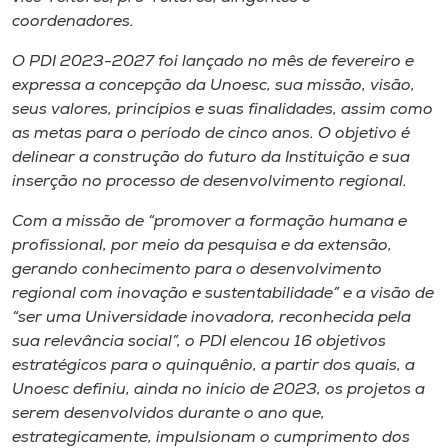
Museu
coordenadores.
O PDI 2023-2027 foi lançado no mês de fevereiro e
Unoesc
expressa a concepção da Unoesc, sua missão, visão,
Store
seus valores, princípios e suas finalidades, assim como
as metas para o período de cinco anos. O objetivo é
delinear a construção do futuro da Instituição e sua
inserção no processo de desenvolvimento regional.
Selecione
o idioma
Com a missão de “promover a formação humana e
profissional, por meio da pesquisa e da extensão,
gerando conhecimento para o desenvolvimento
regional com inovação e sustentabilidade” e a visão de
A+
“ser uma Universidade inovadora, reconhecida pela
A-
sua relevância social”, o PDI elencou 16 objetivos
estratégicos para o quinquênio, a partir dos quais, a
Unoesc definiu, ainda no início de 2023, os projetos a
serem desenvolvidos durante o ano que,
estrategicamente, impulsionam o cumprimento dos