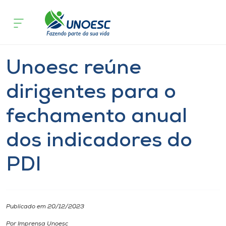
Página inicial
O que acontece
Unoesc reúne dirigentes para o fec
Cursos
Notícia
Geral
Onde estamos
Unoesc reúne
Pesquisa
dirigentes para o
fechamento anual
Atendimento ao Estudante
dos indicadores do
Portal de Ensino
PDI
A
Unoesc
Publicado em 20/12/2023
Internacionalização
Por Imprensa Unoesc