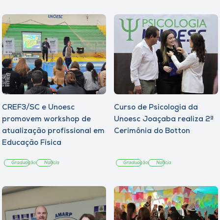
Museu
Unoesc
Store
Selecione
o idioma
CREF3/SC e Unoesc
Curso de Psicologia da
promovem workshop de
Unoesc Joaçaba realiza 2ª
atualização profissional em
Cerimônia do Botton
Educação Física
A+
A-
Graduação
Notícia
Graduação
Notícia