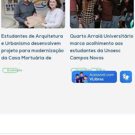
Estudantes de Arquitetura
Quarto Arraiá Universitário
e Urbanismo desenvolvem
marca acolhimento aos
projeto para modernização
estudantes da Unoesc
da Casa Mortuária de
Campos Novos
Tangará
Graduação
Graduação
Notícia