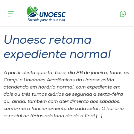
Página inicial
O que acontece
Unoesc retoma expediente normal
Cursos
Graduação
Onde estamos
Unoesc retoma
Pesquisa
expediente normal
Atendimento ao Estudante
A partir desta quarta-feira, dia 26 de janeiro, todos os
Campi e Unidades Acadêmicas da Unoesc estão
Portal de Ensino
atendendo em horário normal, com expediente em
dois ou três turnos diários de segunda a sexta-feira
ou, ainda, também com atendimento aos sábados,
A
conforme o funcionamento de cada setor. O horário
Unoesc
especial de férias adotado desde o final […]
Internacionalização