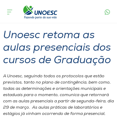
Página
O que
Unoesc retoma as aulas presenciais dos
inicial
acontece
cursos de Graduação
Cursos
Graduação
Aulas
Joaçaba
Onde estamos
Unoesc retoma as
Pesquisa
aulas presenciais dos
cursos de Graduação
Atendimento ao Estudante
Portal de Ensino
A Unoesc, seguindo todos os protocolos que estão
previstos, tanto no plano de contingência, bem como,
todas as determinações e orientações municipais e
A
estaduais para o momento, comunica que retornará
Unoesc
com as aulas presenciais a partir de segunda-feira, dia
29 de março. As aulas práticas de laboratórios e
Internacionalização
estágios já vinham ocorrendo de forma presencial,