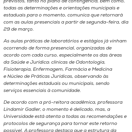
previstos, tanto no plano de contingência, bem como,
Museu
todas as determinações e orientações municipais e
estaduais para o momento, comunica que retornará
Unoesc
com as aulas presenciais a partir de segunda-feira, dia
Store
29 de março.
As aulas práticas de laboratórios e estágios já vinham
ocorrendo de forma presencial, organizadas de
acordo com cada curso, especialmente os das áreas
Selecione
o idioma
da Saúde e Jurídica: clínicas de Odontologia,
Fisioterapia, Enfermagem, Farmácia e Medicina
e Núcleo de Práticas Jurídicas, observando às
determinações estaduais ou municipais, sendo
A+
serviços essenciais à comunidade.
A-
De acordo com a pró-reitora acadêmica, professora
Lindamir Gadler, o momento é delicado, mas, a
Universidade está atenta a todas as recomendações e
protocolos de segurança para tornar este retorno
possível. A professora destaca que a estrutura da