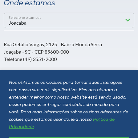
Onde estamos
Selecione o campus
Rua Getúlio Vargas, 2125 - Bairro Flor da Serra
Joaçaba - SC - CEP 89600-000
Telefone (49) 3551-2000
Siga a Unoesc
Nós utilizamos os Cookies para tornar suas interações
com nosso site mais significativa. Eles nos ajudam a
entender melhor como nosso website está sendo usado,
assim podemos entregar conteúdo sob medida para
você. Para mais informações sobre os tipos diferentes de
cookies que estamos usando, leia nossa
Política de
Privacidade
.