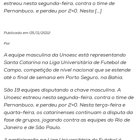
estreou nesta segunda-feira, contra o time de
Pernanbuco, e perdeu por 2×0. Nesta […]
I.nova
Diplomados
Publicado em 05/11/2012
Por
Cultura
A equipe masculina da Unoesc está representando
Santa Catarina na Liga Universitária de Futebol de
CPA
Campo, competição de nível nacional que se estende
até o final de semana em Porto Seguro, na Bahia.
Biblioteca
São 19 equipes disputando a chave masculina. A
Unoesc estreou nesta segunda-feira, contra o time de
Pernanbuco, e perdeu por 2×0. Nesta terça-feira e
Editora
quarta-feira, os catarinenses continuam a disputa da
fase de grupos, jogando contra as equipes do Rio de
Rádio
Janeiro e de São Paulo.