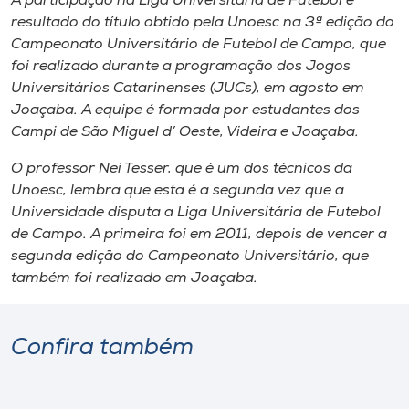
A participação na Liga Universitária de Futebol é
Museu
resultado do título obtido pela Unoesc na 3ª edição do
Campeonato Universitário de Futebol de Campo, que
Unoesc
foi realizado durante a programação dos Jogos
Store
Universitários Catarinenses (JUCs), em agosto em
Joaçaba. A equipe é formada por estudantes dos
Campi
de São Miguel d’ Oeste, Videira e Joaçaba.
O professor Nei Tesser, que é um dos técnicos da
Selecione
o idioma
Unoesc, lembra que esta é a segunda vez que a
Universidade disputa a Liga Universitária de Futebol
de Campo. A primeira foi em 2011, depois de vencer a
segunda edição do Campeonato Universitário, que
A+
também foi realizado em Joaçaba.
A-
Confira também