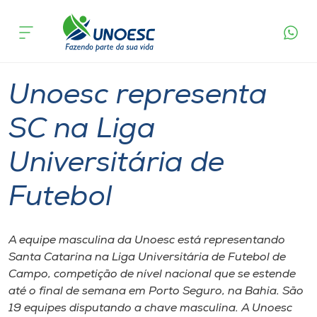
Página
O que
Unoesc representa SC na Liga
inicial
acontece
Universitária de Futebol
Cursos
Graduação
Onde estamos
Unoesc representa
Pesquisa
SC na Liga
Universitária de
Atendimento ao Estudante
Futebol
Portal de Ensino
A equipe masculina da Unoesc está representando
A
Santa Catarina na Liga Universitária de Futebol de
Unoesc
Campo, competição de nível nacional que se estende
até o final de semana em Porto Seguro, na Bahia. São
Internacionalização
19 equipes disputando a chave masculina. A Unoesc