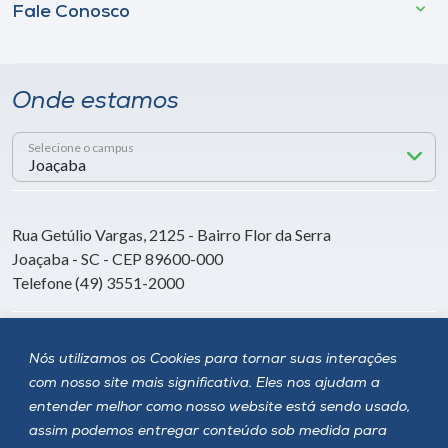
Fale Conosco
Onde estamos
Selecione o campus
Rua Getúlio Vargas, 2125 - Bairro Flor da Serra
Joaçaba - SC - CEP 89600-000
Telefone (49) 3551-2000
Siga a Unoesc
Nós utilizamos os Cookies para tornar suas interações
com nosso site mais significativa. Eles nos ajudam a
entender melhor como nosso website está sendo usado,
assim podemos entregar conteúdo sob medida para