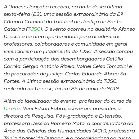
Museu
A Unoesc Joaçaba recebeu, na noite desta última
sexta-feira (23), uma sessão extraordinária da 2ª
Unoesc
Câmara Criminal do Tribunal de Justiça de Santa
Catarina (
TJSC
). O evento ocorreu no auditório Afonso
Store
Dresch e foi uma oportunidade para acadêmicos,
professores, colaboradores e comunidade em geral
vivenciarem um julgamento do TJSC. A sessão contou
com a participação dos desembargadores Getúlio
Selecione
o idioma
Corrêa, Sérgio Antônio Rizelo, Volnei Celso Tomazini e
do procurador de justiça, Carlos Eduardo Abreu Sá
Fortes. A última sessão extraordinária do TJSC,
realizada na Unoesc, foi em 25 de maio de 2012.
A+
A-
Além do idealizador do evento, professor do curso de
Direito
, Roni Edson Fabro, estiveram presentes a
diretora de Pesquisa, Pós-graduação e Extensão,
professora Jéssica Romeiro Mota, a coordenadora da
Área das Ciências das Humanidades (ACH), professora
Tânia Aparecida Durigon, e a coordenadora do curso