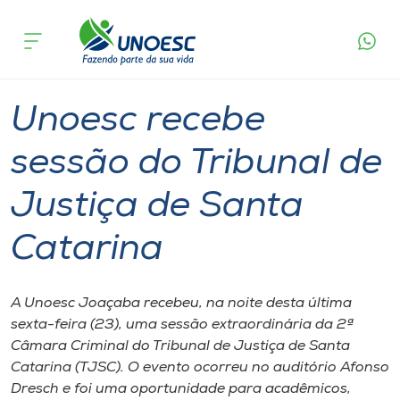
Página
O que
Unoesc recebe sessão do Tribunal de Justiça
inicial
acontece
de Santa Catarina
Cursos
Graduação
Notícia de evento
Joaçaba
Onde estamos
Unoesc recebe
Pesquisa
sessão do Tribunal de
Justiça de Santa
Atendimento ao Estudante
Catarina
Portal de Ensino
A Unoesc Joaçaba recebeu, na noite desta última
A
sexta-feira (23), uma sessão extraordinária da 2ª
Unoesc
Câmara Criminal do Tribunal de Justiça de Santa
Catarina (TJSC). O evento ocorreu no auditório Afonso
Internacionalização
Dresch e foi uma oportunidade para acadêmicos,