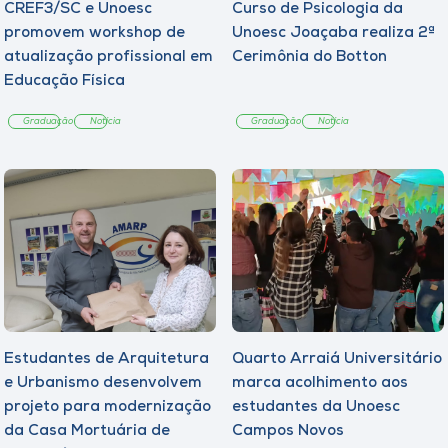
CREF3/SC e Unoesc
Curso de Psicologia da
promovem workshop de
Unoesc Joaçaba realiza 2ª
atualização profissional em
Cerimônia do Botton
Educação Física
Graduação
Notícia
Graduação
Notícia
Estudantes de Arquitetura
Quarto Arraiá Universitário
e Urbanismo desenvolvem
marca acolhimento aos
projeto para modernização
estudantes da Unoesc
da Casa Mortuária de
Campos Novos