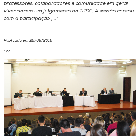
professores, colaboradores e comunidade em geral
vivenciarem um julgamento do TJSC. A sessão contou
I.nova
com a participação […]
Diplomados
Publicado em 28/09/2016
Cultura
Por
CPA
Biblioteca
Editora
Rádio