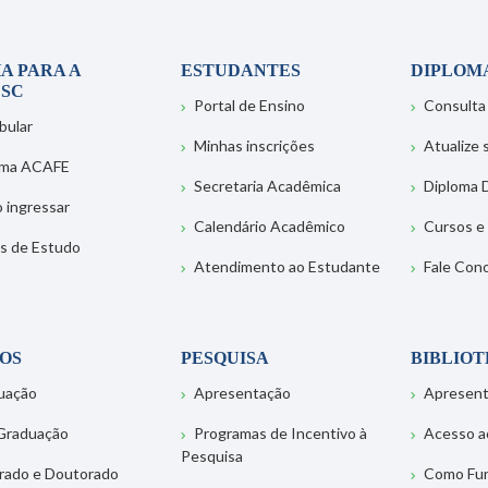
A PARA A
ESTUDANTES
DIPLOM
SC
Portal de Ensino
Consulta
bular
Minhas inscrições
Atualize
ema ACAFE
Secretaria Acadêmica
Diploma D
 ingressar
Calendário Acadêmico
Cursos e
s de Estudo
Atendimento ao Estudante
Fale Con
OS
PESQUISA
BIBLIO
uação
Apresentação
Apresen
Graduação
Programas de Incentivo à
Acesso a
Pesquisa
rado e Doutorado
Como Fu