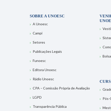
SOBRE A UNOESC
VENH
UNOE
A Unoesc
Vesti
Campi
Sist
Setores
Como
Publicações Legais
Bolsa
Funoesc
Editora Unoesc
Rádio Unoesc
CURS
CPA – Comissão Própria de Avaliação
Grad
LGPD
Pós-
Transparência Pública
Mest