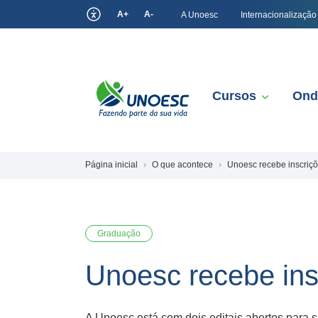
A+
A-
A Unoesc
Internacionalização
Cursos
Ond
Página inicial
O que acontece
Unoesc recebe inscriçõ
Graduação
Unoesc recebe ins
A Unoesc está com dois editais abertos para s