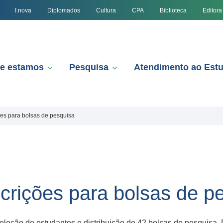
I.nova
Diplomados
Cultura
CPA
Biblioteca
Editora
e estamos
Pesquisa
Atendimento ao Est
es para bolsas de pesquisa
crições para bolsas de p
eleção de estudantes e distribuição de 42 bolsas de pesquisa.