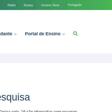
Português
Rádio
Museu
Unoesc Store
udante
Portal de Ensino
esquisa
 Dessa cota, 16 são oferecidas com recursos