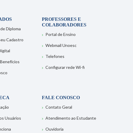
ADOS
PROFESSORES E
COLABORADORES
 de Diploma
Portal de Ensino
 seu Cadastro
Webmail Unoesc
igital
Telefones
 Benefícios
Configurar rede Wi-fi
osco
TECA
FALE CONOSCO
tação
Contato Geral
os Usuários
Atendimento ao Estudante
nciona
Ouvidoria