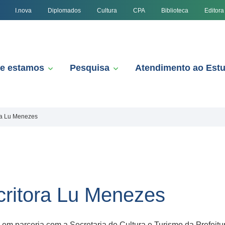
I.nova
Diplomados
Cultura
CPA
Biblioteca
Editora
e estamos
Pesquisa
Atendimento ao Est
ra Lu Menezes
critora Lu Menezes
em parceria com a Secretaria de Cultura e Turismo da Prefeitur