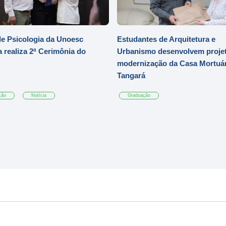
e Psicologia da Unoesc
Estudantes de Arquitetura e
 realiza 2ª Cerimônia do
Urbanismo desenvolvem projet
modernização da Casa Mortuár
Tangará
ção
Notícia
Graduação