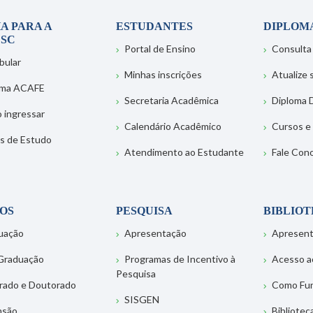
A PARA A
ESTUDANTES
DIPLOM
SC
Portal de Ensino
Consulta
bular
Minhas inscrições
Atualize
ema ACAFE
Secretaria Acadêmica
Diploma D
 ingressar
Calendário Acadêmico
Cursos e
s de Estudo
Atendimento ao Estudante
Fale Con
OS
PESQUISA
BIBLIO
uação
Apresentação
Apresen
Graduação
Programas de Incentivo à
Acesso a
Pesquisa
rado e Doutorado
Como Fu
SISGEN
nsão
Bibliotec