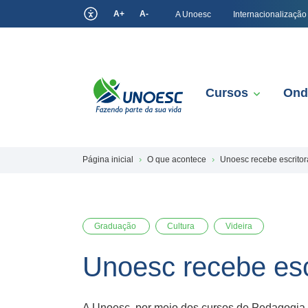
A+
A-
A Unoesc
Internacionalização
Cursos
Ond
Página inicial
O que acontece
Unoesc recebe escrito
Graduação
Cultura
Videira
Unoesc recebe es
A Unoesc, por meio dos cursos de Pedagogia, 