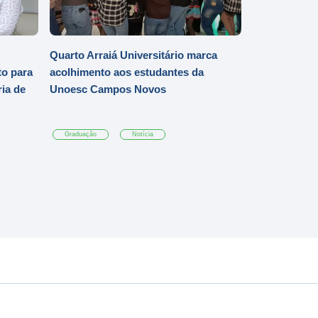
Quarto Arraiá Universitário marca
o para
acolhimento aos estudantes da
ia de
Unoesc Campos Novos
Graduação
Notícia