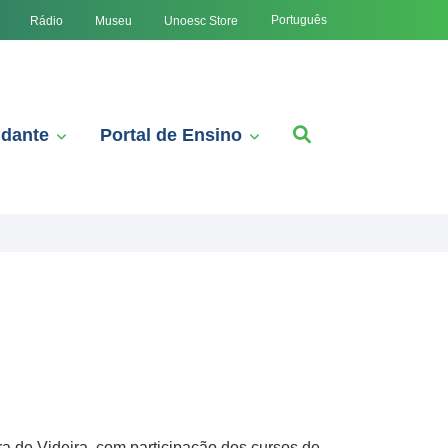
Português
Rádio
Museu
Unoesc Store
udante
Portal de Ensino
a de Videira, com participação dos cursos de