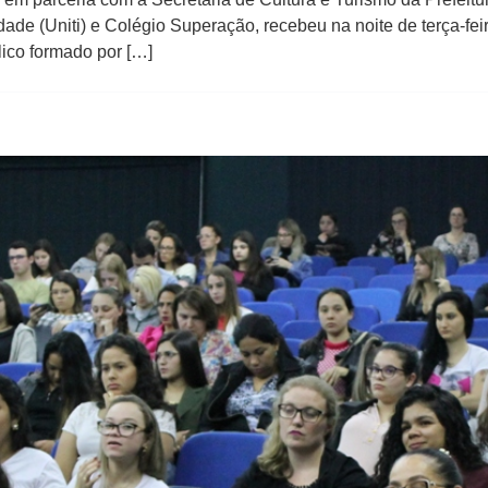
Idade (Uniti) e Colégio Superação, recebeu na noite de terça-fei
lico formado por […]