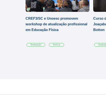
CREF3/SC e Unoesc promovem
Curso d
workshop de atualização profissional
Joaçaba
em Educação Física
Botton
Graduação
Notícia
Gradua