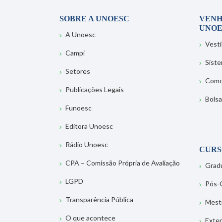
SOBRE A UNOESC
VENH
UNOE
A Unoesc
Vesti
Campi
Sist
Setores
Como
Publicações Legais
Bolsa
Funoesc
Editora Unoesc
Rádio Unoesc
CURS
CPA – Comissão Própria de Avaliação
Grad
LGPD
Pós-
Transparência Pública
Mest
O que acontece
Exte