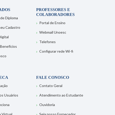
ADOS
PROFESSORES E
COLABORADORES
 de Diploma
Portal de Ensino
 seu Cadastro
Webmail Unoesc
igital
Telefones
 Benefícios
Configurar rede Wi-fi
osco
TECA
FALE CONOSCO
tação
Contato Geral
os Usuários
Atendimento ao Estudante
nciona
Ouvidoria
a Virtual
Seja nosso Fornecedor