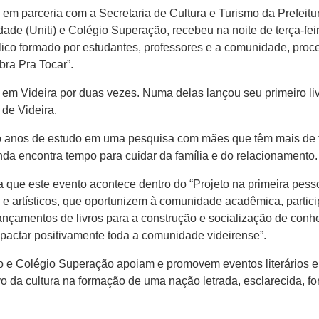
, em parceria com a Secretaria de Cultura e Turismo da Prefeitu
Idade (Uniti) e Colégio Superação, recebeu na noite de terça-fei
úblico formado por estudantes, professores e a comunidade, p
ra Pra Tocar”.
em Videira por duas vezes. Numa delas lançou seu primeiro livr
 de Videira.
 anos de estudo em uma pesquisa com mães que têm mais de trê
a encontra tempo para cuidar da família e do relacionamento.
a que este evento acontece dentro do “Projeto na primeira pes
 e artísticos, que oportunizem à comunidade acadêmica, partic
 lançamentos de livros para a construção e socialização de con
pactar positivamente toda a comunidade videirense”.
o e Colégio Superação apoiam e promovem eventos literários e 
vo da cultura na formação de uma nação letrada, esclarecida, f