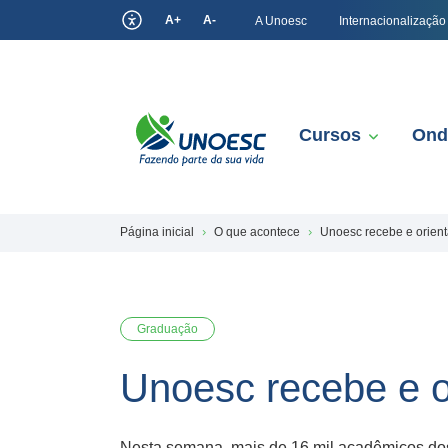
A+
A-
A Unoesc
Internacionalização
Cursos
Ond
Página inicial
O que acontece
Unoesc recebe e orient
Graduação
Unoesc recebe e o
Nesta semana, mais de 16 mil acadêmicos do