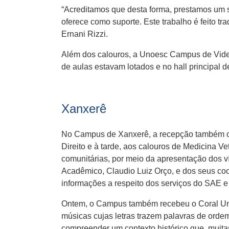
“Acreditamos que desta forma, prestamos um s
oferece como suporte. Este trabalho é feito t
Ernani Rizzi.
Além dos calouros, a Unoesc Campus de Videir
de aulas estavam lotados e no hall principal 
Xanxerê
No Campus de Xanxerê, a recepção também oco
Direito e à tarde, aos calouros de Medicina V
comunitárias, por meio da apresentação dos ví
Acadêmico, Claudio Luiz Orço, e dos seus coor
informações a respeito dos serviços do SAE e
Ontem, o Campus também recebeu o Coral Uni
músicas cujas letras trazem palavras de ordem
compreender um contexto histórico que, muita