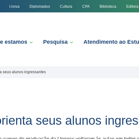
I.nova
Diplomados
Cultura
CPA
Biblioteca
Editora
e estamos
Pesquisa
Atendimento ao Est
a seus alunos ingressantes
rienta seus alunos ingre
s cursos de graduação da Unoesc voltaram às aulas em todos