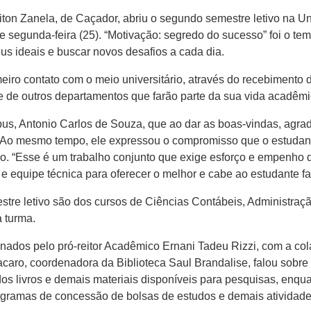
iton Zanela, de Caçador, abriu o segundo semestre letivo na 
e segunda-feira (25). “Motivação: segredo do sucesso” foi o te
eus ideais e buscar novos desafios a cada dia.
meiro contato com o meio universitário, através do recebimento
 e de outros departamentos que farão parte da sua vida acadêmi
pus, Antonio Carlos de Souza, que ao dar as boas-vindas, agra
. Ao mesmo tempo, ele expressou o compromisso que o estudante
lho. “Esse é um trabalho conjunto que exige esforço e empenho
e equipe técnica para oferecer o melhor e cabe ao estudante faz
re letivo são dos cursos de Ciências Contábeis, Administração, 
 turma.
enados pelo pró-reitor Acadêmico Ernani Tadeu Rizzi, com a co
caro, coordenadora da Biblioteca Saul Brandalise, falou sobre 
s livros e demais materiais disponíveis para pesquisas, enqu
rogramas de concessão de bolsas de estudos e demais atividad