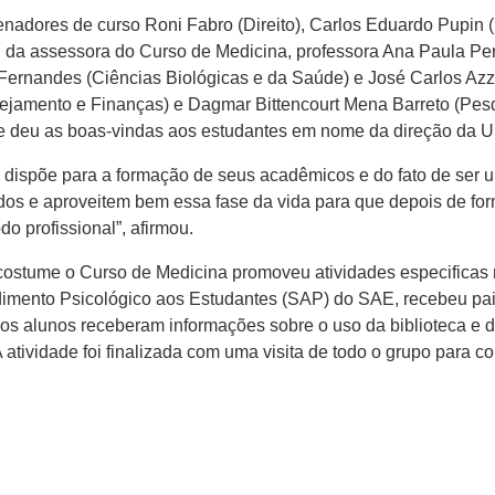
adores de curso Roni Fabro (Direito), Carlos Eduardo Pupin (
, da assessora do Curso de Medicina, professora Ana Paula Pe
 Fernandes (Ciências Biológicas e da Saúde) e José Carlos Azzo
nejamento e Finanças) e Dagmar Bittencourt Mena Barreto (Pes
e deu as boas-vindas aos estudantes em nome da direção da U
c dispõe para a formação de seus acadêmicos e do fato de ser 
dos e aproveitem bem essa fase da vida para que depois de fo
do profissional”, afirmou.
ostume o Curso de Medicina promoveu atividades especificas n
imento Psicológico aos Estudantes (SAP) do SAE, recebeu pai
os alunos receberam informações sobre o uso da biblioteca e d
atividade foi finalizada com uma visita de todo o grupo para 