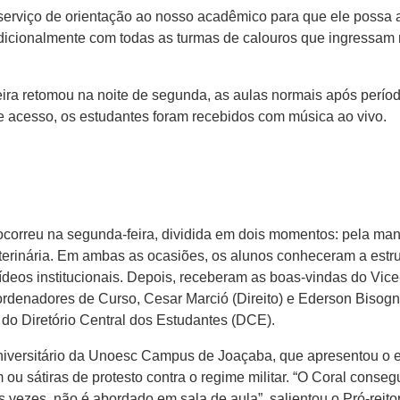
erviço de orientação ao nosso acadêmico para que ele possa a
radicionalmente com todas as turmas de calouros que ingressam n
a retomou na noite de segunda, as aulas normais após período
de acesso, os estudantes foram recebidos com música ao vivo.
rreu na segunda-feira, dividida em dois momentos: pela manh
eterinária. Em ambas as ocasiões, os alunos conheceram a estru
deos institucionais. Depois, receberam as boas-vindas do Vice
denadores de Curso, Cesar Marció (Direito) e Ederson Bisognin
 do Diretório Central dos Estudantes (DCE).
versitário da Unoesc Campus de Joaçaba, que apresentou o es
 ou sátiras de protesto contra o regime militar. “O Coral conse
s vezes, não é abordado em sala de aula”, salientou o Pró-rei