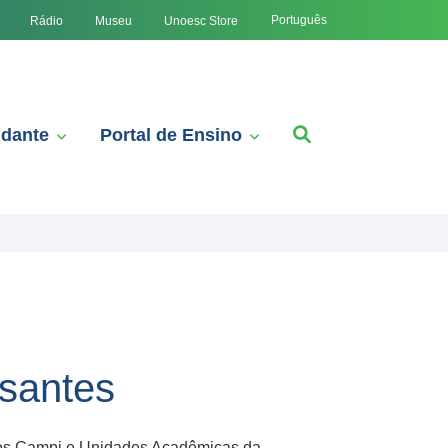
Português
Rádio
Museu
Unoesc Store
udante
Portal de Ensino
ssantes
 os Campi e Unidades Acadêmicas da